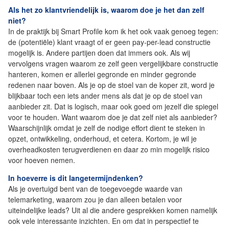
Als het zo klantvriendelijk is, waarom doe je het dan zelf
niet?
In de praktijk bij Smart Profile kom ik het ook vaak genoeg tegen:
de (potentiële) klant vraagt of er geen pay-per-lead constructie
mogelijk is. Andere partijen doen dat immers ook. Als wij
vervolgens vragen waarom ze zelf geen vergelijkbare constructie
hanteren, komen er allerlei gegronde en minder gegronde
redenen naar boven. Als je op de stoel van de koper zit, word je
blijkbaar toch een iets ander mens als dat je op de stoel van
aanbieder zit. Dat is logisch, maar ook goed om jezelf die spiegel
voor te houden. Want waarom doe je dat zelf niet als aanbieder?
Waarschijnlijk omdat je zelf de nodige effort dient te steken in
opzet, ontwikkeling, onderhoud, et cetera. Kortom, je wil je
overheadkosten terugverdienen en daar zo min mogelijk risico
voor hoeven nemen.
In hoeverre is dit langetermijndenken?
Als je overtuigd bent van de toegevoegde waarde van
telemarketing, waarom zou je dan alleen betalen voor
uiteindelijke leads? Uit al die andere gesprekken komen namelijk
ook vele interessante inzichten. En om dat in perspectief te