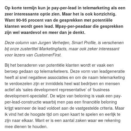
Op korte termijn kun je pay-per-lead in telemarketing als een
zeer interessante optie zien. Maar het is ook kortzichtig.
Want 90-95 procent van de gesprekken met potentiële
klanten wordt geen lead. Mpay-per-peadaar die gesprekken
zijn wel waardevol en meer dan je denkt.
Deze column van Jurgen Verheijen, Smart Profile, is verschenen
bij onze zustertitel Marketingfacts, maar ook zeker interessant
voor lezers van CustomerFirst.
Bij het benaderen van potentiële klanten wordt er vaak een
beroep gedaan op telemarketeers. Deze vorm van leadgeneratie
heeft al snel negatieve associaties en om de naam telemarketing
te verdoezelen zijn er inmiddels heel wat bedrijven en mensen
actief als ‘sales development representative’ of ‘business
development-specialist’. De wijze van beloning is vaak een pay-
per-lead-constructie waarbij men pas een financiële beloning
krijgt wanneer de lead voldoet aan de vastgestelde criteria. Maar
ik vind het de hoogste tijd om open kaart te spelen en eerlijk te
zijn naar elkaar. Want er is een aantal zaken waar we rekening
mee dienen te houden.