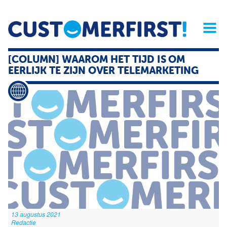
Home
Opinie
Archief
Magazine
Service
Buyers'Guide
[COLUMN] WAAROM HET TIJD IS OM
Linked
Nieu
R
EERLIJK TE ZIJN OVER TELEMARKETING
13 augustus 2021
Redactie