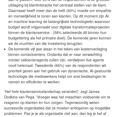
uitdaging bij klantinteractie het centraal stellen van de klant.
Daarnaast heeft meer dan de helft (60%) moeite om empathie
en menselijkheid te tonen aan klanten. Op dit moment zijn AI
en machine learning de belangrijkste technologieën waarvoor
budget wordt vrijgemaakt voor digitale transformatieprojecten
binnen de klantenservice - (58% selecteerde dit binnen hun
budgettering als het primaire doel). De komende jaren kunnen
we de vruchten van die investering terugzien.
De komende vijf jaar staan in het teken van kostenverlaging
binnen contactcenters. Ondanks dat er naar verwachting
minder callcenteragents zullen zijn, verdwijnen live agents
nooit helemaal. Tweederde (66%) van de respondenten wil
prioriteit geven aan het gebruik van dynamische, AI-gestuurde
technologie die medewerkers helpt om snel beslissingen te
nemen en efficiënter te werken.
'Het hele klantenservicelandschap verandert', zegt James
Dodkins van Pega. 'Vroeger was het misschien voldoende om te
reageren op klanten en hun zorgen. Tegenwoordig weten
succesvolle organisaties dat ze moeten anticiperen op mogelijke
problemen. Pas je je als organisatie niet aan, dan leg je het af