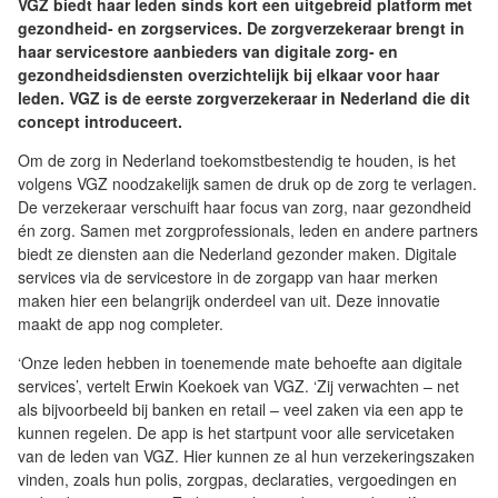
VGZ biedt haar leden sinds kort een uitgebreid platform met
gezondheid- en zorgservices. De zorgverzekeraar brengt in
haar servicestore aanbieders van digitale zorg- en
gezondheidsdiensten overzichtelijk bij elkaar voor haar
leden. VGZ is de eerste zorgverzekeraar in Nederland die dit
concept introduceert.
Om de zorg in Nederland toekomstbestendig te houden, is het
volgens VGZ noodzakelijk samen de druk op de zorg te verlagen.
De verzekeraar verschuift haar focus van zorg, naar gezondheid
én zorg. Samen met zorgprofessionals, leden en andere partners
biedt ze diensten aan die Nederland gezonder maken. Digitale
services via de servicestore in de zorgapp van haar merken
maken hier een belangrijk onderdeel van uit. Deze innovatie
maakt de app nog completer.
‘Onze leden hebben in toenemende mate behoefte aan digitale
services’, vertelt Erwin Koekoek van VGZ. ‘Zij verwachten – net
als bijvoorbeeld bij banken en retail – veel zaken via een app te
kunnen regelen. De app is het startpunt voor alle servicetaken
van de leden van VGZ. Hier kunnen ze al hun verzekeringszaken
vinden, zoals hun polis, zorgpas, declaraties, vergoedingen en