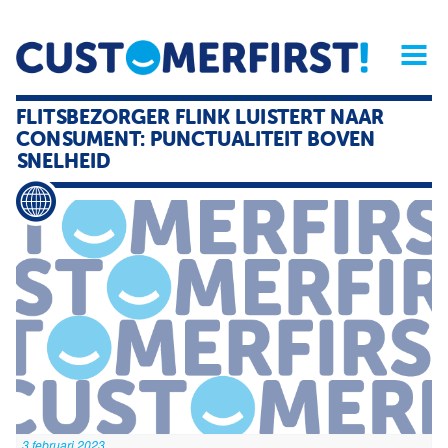
Home
Opinie
Archief
Magazine
Service
Buyers'Guide
FLITSBEZORGER FLINK LUISTERT NAAR
Linked
Nieu
R
CONSUMENT: PUNCTUALITEIT BOVEN
SNELHEID
3 februari 2023