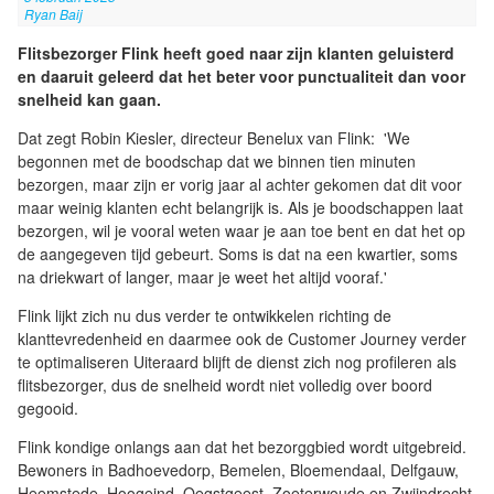
Ryan Baij
Flitsbezorger Flink heeft goed naar zijn klanten geluisterd
en daaruit geleerd dat het beter voor punctualiteit dan voor
snelheid kan gaan.
Dat zegt Robin Kiesler, directeur Benelux van Flink: 'We
begonnen met de boodschap dat we binnen tien minuten
bezorgen, maar zijn er vorig jaar al achter gekomen dat dit voor
maar weinig klanten echt belangrijk is. Als je boodschappen laat
bezorgen, wil je vooral weten waar je aan toe bent en dat het op
de aangegeven tijd gebeurt. Soms is dat na een kwartier, soms
na driekwart of langer, maar je weet het altijd vooraf.'
Flink lijkt zich nu dus verder te ontwikkelen richting de
klanttevredenheid en daarmee ook de Customer Journey verder
te optimaliseren Uiteraard blijft de dienst zich nog profileren als
flitsbezorger, dus de snelheid wordt niet volledig over boord
gegooid.
Flink kondige onlangs aan dat het bezorggbied wordt uitgebreid.
Bewoners in Badhoevedorp, Bemelen, Bloemendaal, Delfgauw,
Heemstede, Hoogeind, Oegstgeest, Zoeterwoude en Zwijndrecht