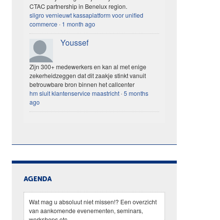
CTAC partnership in Benelux region.
sligro vernieuwt kassaplatform voor unified
commerce
·
1 month ago
Youssef
Zijn 300+ medewerkers en kan al met enige
zekerheidzeggen dat dit zaakje stinkt vanuit
betrouwbare bron binnen het callcenter
hm sluit klantenservice maastricht
·
5 months
ago
AGENDA
Wat mag u absoluut niet missen!? Een overzicht
van aankomende evenementen, seminars,
workshops etc.