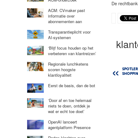
De rechtbank
ACM: CVmaker past
informatie over
abonnementen aan
Transparantieplicht voor
AI-systemen
klan
‘Blijf focus houden op het
verbeteren van klantreizen’
Regionale lunchketens
scoren hoogste
SPOTLE
SHOPPIN
klantloyaliteit
Eerst de basis, dan de bot
‘Door af en toe helemaal
niets te doen, ontdek je
wat er echt toe doet’
OpenAI lanceert
agentplatform Presence
Radar: klachten over