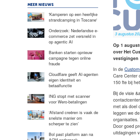
MEER NIEUWS
'Kamperen op een heerlijke
strandcamping in Toscane'
Onderzoek: Nederlandse e-
3 augustus 20
commerce zet versneld in
op agentic AI
Op 1 augustu
over Het Cus
Banken starten opnieuw
vestigingen 
campagne tegen online
fraude
In de
Custome
Cloudflare geeft AI-agenten
Care Center 
eigen identiteit en
150 fte bij het
betaalfunctie
Bij de visie &
ING stopt met scanner
contactcente
voor Wero-betalingen
met als doel 
‘Afstand creëren is vaak de
leggen we de 
snelste manier om
organisaties
scherper te zien’
Door goed pr
uitdagingen 
Bol past platform aan na
ACM-onderzoek