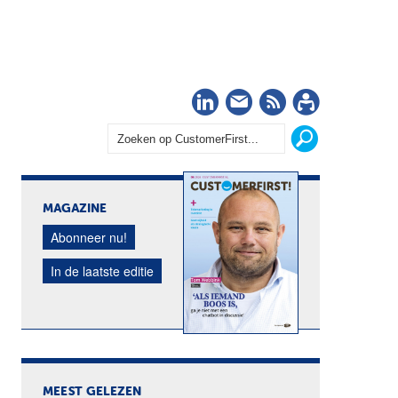
LinkedIn
Nieuwsbrief
RSS
Abonn
MAGAZINE
Abonneer nu!
In de laatste editie
MEEST GELEZEN