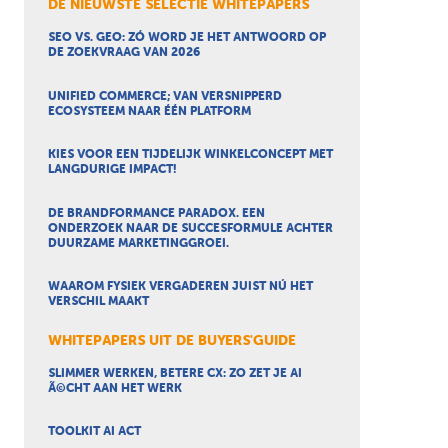
DE NIEUWSTE SELECTIE WHITEPAPERS
SEO VS. GEO: ZÓ WORD JE HET ANTWOORD OP
DE ZOEKVRAAG VAN 2026
UNIFIED COMMERCE; VAN VERSNIPPERD
ECOSYSTEEM NAAR ÉÉN PLATFORM
KIES VOOR EEN TIJDELIJK WINKELCONCEPT MET
LANGDURIGE IMPACT!
DE BRANDFORMANCE PARADOX. EEN
ONDERZOEK NAAR DE SUCCESFORMULE ACHTER
DUURZAME MARKETINGGROEI.
WAAROM FYSIEK VERGADEREN JUIST NÚ HET
VERSCHIL MAAKT
WHITEPAPERS UIT DE BUYERS'GUIDE
SLIMMER WERKEN, BETERE CX: ZO ZET JE AI
Ã©CHT AAN HET WERK
TOOLKIT AI ACT