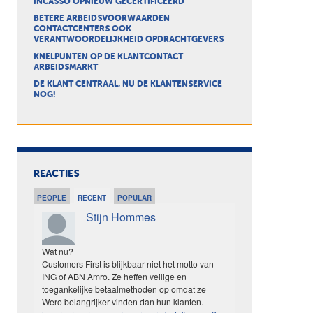
INCASSO OPNIEUW GECERTIFICEERD
BETERE ARBEIDSVOORWAARDEN
CONTACTCENTERS OOK
VERANTWOORDELIJKHEID OPDRACHTGEVERS
KNELPUNTEN OP DE KLANTCONTACT
ARBEIDSMARKT
DE KLANT CENTRAAL, NU DE KLANTENSERVICE
NOG!
REACTIES
PEOPLE
RECENT
POPULAR
Stijn Hommes
Wat nu?
Customers First is blijkbaar niet het motto van
ING of ABN Amro. Ze heffen veilige en
toegankelijke betaalmethoden op omdat ze
Wero belangrijker vinden dan hun klanten.