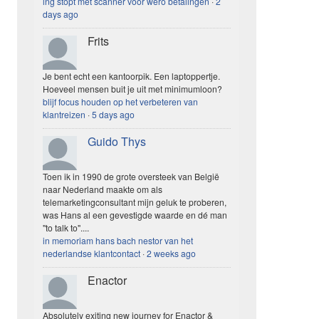
ing stopt met scanner voor wero betalingen
·
2
days ago
Frits
Je bent echt een kantoorpik. Een laptoppertje.
Hoeveel mensen buit je uit met minimumloon?
blijf focus houden op het verbeteren van
klantreizen
·
5 days ago
Guido Thys
Toen ik in 1990 de grote oversteek van België
naar Nederland maakte om als
telemarketingconsultant mijn geluk te proberen,
was Hans al een gevestigde waarde en dé man
"to talk to"....
in memoriam hans bach nestor van het
nederlandse klantcontact
·
2 weeks ago
Enactor
Absolutely exiting new journey for Enactor &