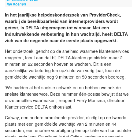
Kel Koenen
In het jaarlijkse helpdeskonderzoek van ProviderCheck,
waarbij de bereikbaarheid van internetproviders wordt
getest, is DELTA uitgeroepen tot winnaar. Met een
indrukwekkende verbetering in hun wachttijd, heeft DELTA
zich van de negende naar de eerste plaats opgewerkt.
Het onderzoek, gericht op de snelheid waarmee klantenservices
reageren, toont aan dat bij DELTA-klanten gemiddeld maar 2
minuten en 22 seconden hoeven te wachten. Dit is een
aanzienlijke verbetering ten opzichte van vorig jaar, toen de
gemiddelde wachttijd nog 9 minuten en 50 seconden bedroeg.
‘We hadden al het snelste netwerk en nu hebben we ook de
snelste klantenservice. Deze nummer één-positie bewijst dat we
onze ambities waarmaken’, reageert Ferry Monsma, directeur
Klantenservice DELTA enthousiast.
Caiway, een andere prominente provider, eindigt op de tweede
plaats met een gemiddelde wachttijd van 2 minuten en 44
seconden, een enorme vooruitgang ten opzichte van hun achtste
plaats vorig jaar. Opvallend is dat Odido, ondanks de recente