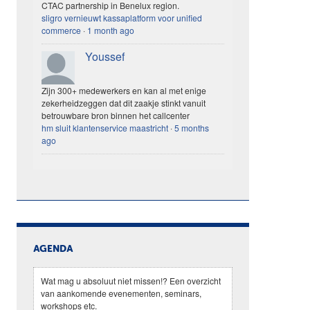
CTAC partnership in Benelux region.
sligro vernieuwt kassaplatform voor unified
commerce
·
1 month ago
Youssef
Zijn 300+ medewerkers en kan al met enige
zekerheidzeggen dat dit zaakje stinkt vanuit
betrouwbare bron binnen het callcenter
hm sluit klantenservice maastricht
·
5 months
ago
AGENDA
Wat mag u absoluut niet missen!? Een overzicht
van aankomende evenementen, seminars,
workshops etc.