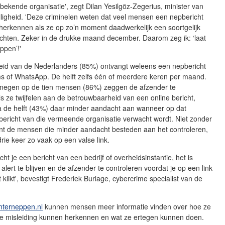
bekende organisatie', zegt Dilan Yesilgöz-Zegerius, minister van
eiligheid. 'Deze criminelen weten dat veel mensen een nepbericht
herkennen als ze op zo’n moment daadwerkelijk een soortgelijk
achten. Zeker in de drukke maand december. Daarom zeg ik: ‘laat
eppen’!'
id van de Nederlanders (85%) ontvangt weleens een nepbericht
ms of WhatsApp. De helft zelfs één of meerdere keren per maand.
 negen op de tien mensen (86%) zeggen de afzender te
ls ze twijfelen aan de betrouwbaarheid van een online bericht,
na de helft (43%) daar minder aandacht aan wanneer op dat
ericht van die vermeende organisatie verwacht wordt. Niet zonder
nt de mensen die minder aandacht besteden aan het controleren,
 drie keer zo vaak op een valse link.
ht je een bericht van een bedrijf of overheidsinstantie, het is
 alert te blijven en de afzender te controleren voordat je op een link
t klikt', bevestigt Frederiek Burlage, cybercrime specialist van de
interneppen.nl
kunnen mensen meer informatie vinden over hoe ze
ine misleiding kunnen herkennen en wat ze ertegen kunnen doen.