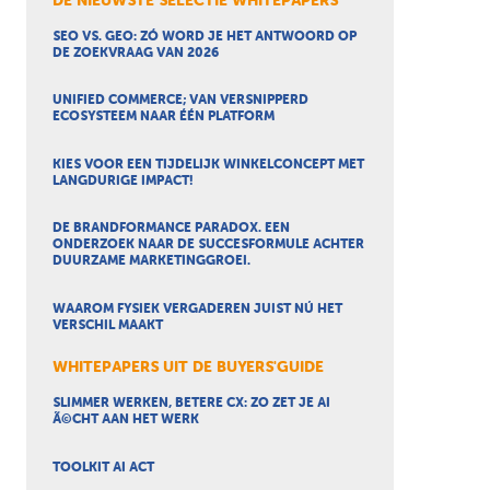
DE NIEUWSTE SELECTIE WHITEPAPERS
SEO VS. GEO: ZÓ WORD JE HET ANTWOORD OP
DE ZOEKVRAAG VAN 2026
UNIFIED COMMERCE; VAN VERSNIPPERD
ECOSYSTEEM NAAR ÉÉN PLATFORM
KIES VOOR EEN TIJDELIJK WINKELCONCEPT MET
LANGDURIGE IMPACT!
DE BRANDFORMANCE PARADOX. EEN
ONDERZOEK NAAR DE SUCCESFORMULE ACHTER
DUURZAME MARKETINGGROEI.
WAAROM FYSIEK VERGADEREN JUIST NÚ HET
VERSCHIL MAAKT
WHITEPAPERS UIT DE BUYERS'GUIDE
SLIMMER WERKEN, BETERE CX: ZO ZET JE AI
Ã©CHT AAN HET WERK
TOOLKIT AI ACT