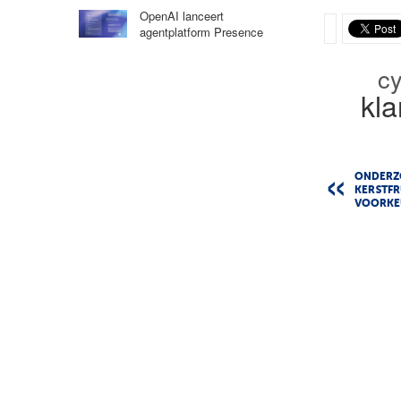
OpenAI lanceert
agentplatform Presence
c
kla
ONDERZ
KERSTFR
VOORKE