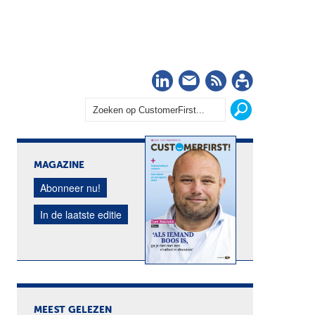
LinkedIn
Nieuwsbrief
RSS
Abonn
MAGAZINE
Abonneer nu!
In de laatste editie
MEEST GELEZEN