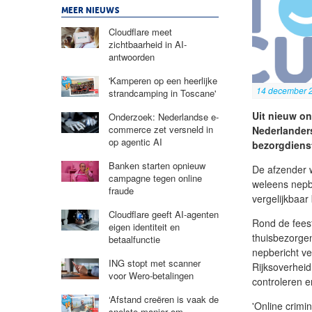
MEER NIEUWS
Cloudflare meet
zichtbaarheid in AI-
antwoorden
'Kamperen op een heerlijke
14 december 
strandcamping in Toscane'
Uit nieuw on
Onderzoek: Nederlandse e-
commerce zet versneld in
Nederlander
op agentic AI
bezorgdienst
Banken starten opnieuw
De afzender w
campagne tegen online
weleens nepbe
fraude
vergelijkbaar
Cloudflare geeft AI-agenten
Rond de fees
eigen identiteit en
thuisbezorgen
betaalfunctie
nepbericht ve
ING stopt met scanner
Rijksoverheid
voor Wero-betalingen
controleren en
‘Afstand creëren is vaak de
'Online crimi
snelste manier om