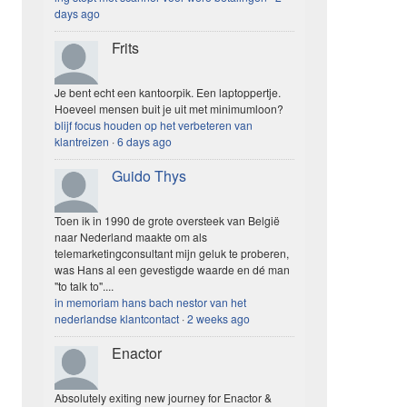
days ago
Frits
Je bent echt een kantoorpik. Een laptoppertje.
Hoeveel mensen buit je uit met minimumloon?
blijf focus houden op het verbeteren van
klantreizen
·
6 days ago
Guido Thys
Toen ik in 1990 de grote oversteek van België
naar Nederland maakte om als
telemarketingconsultant mijn geluk te proberen,
was Hans al een gevestigde waarde en dé man
"to talk to"....
in memoriam hans bach nestor van het
nederlandse klantcontact
·
2 weeks ago
Enactor
Absolutely exiting new journey for Enactor &