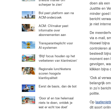
doen als een 
scherper te zien’
Justitie en V
Bol past platform aan na
minder goed 
ACM-onderzoek
bericht verw
je niet intern
ACM: CVmaker past
informatie over
De meerderhe
abonnementen aan
via e-mail, s
Hoewel bijna
Transparantieplicht voor
AI-systemen
controleren a
besteedt bij
‘Blijf focus houden op het
moment een b
verbeteren van klantreizen’
gevolgen, wa
klikken bijna
Regionale lunchketens
scoren hoogste
'Ook al verwac
klantloyaliteit
belangrijk om
Eerst de basis, dan de bot
in zo’n berich
politie.
‘Door af en toe helemaal
Op
laatjeniet
niets te doen, ontdek je
dit soort onl
wat er echt toe doet’