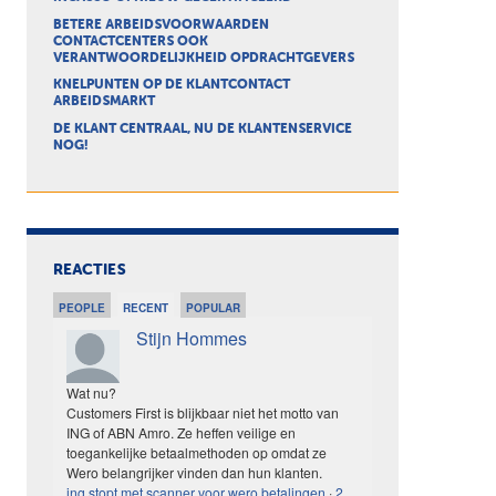
BETERE ARBEIDSVOORWAARDEN
CONTACTCENTERS OOK
VERANTWOORDELIJKHEID OPDRACHTGEVERS
KNELPUNTEN OP DE KLANTCONTACT
ARBEIDSMARKT
DE KLANT CENTRAAL, NU DE KLANTENSERVICE
NOG!
REACTIES
PEOPLE
RECENT
POPULAR
Stijn Hommes
Wat nu?
Customers First is blijkbaar niet het motto van
ING of ABN Amro. Ze heffen veilige en
toegankelijke betaalmethoden op omdat ze
Wero belangrijker vinden dan hun klanten.
ing stopt met scanner voor wero betalingen
·
2