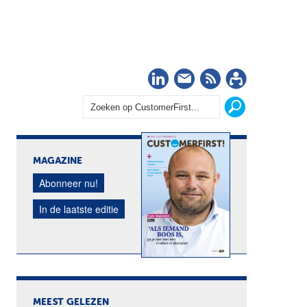
LinkedIn
Nieuwsbrief
RSS
Abonn
MAGAZINE
Abonneer nu!
In de laatste editie
MEEST GELEZEN