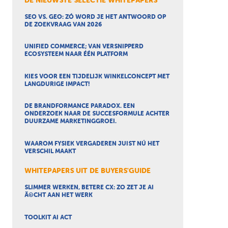
DE NIEUWSTE SELECTIE WHITEPAPERS
SEO VS. GEO: ZÓ WORD JE HET ANTWOORD OP
DE ZOEKVRAAG VAN 2026
UNIFIED COMMERCE; VAN VERSNIPPERD
ECOSYSTEEM NAAR ÉÉN PLATFORM
KIES VOOR EEN TIJDELIJK WINKELCONCEPT MET
LANGDURIGE IMPACT!
DE BRANDFORMANCE PARADOX. EEN
ONDERZOEK NAAR DE SUCCESFORMULE ACHTER
DUURZAME MARKETINGGROEI.
WAAROM FYSIEK VERGADEREN JUIST NÚ HET
VERSCHIL MAAKT
WHITEPAPERS UIT DE BUYERS'GUIDE
SLIMMER WERKEN, BETERE CX: ZO ZET JE AI
Ã©CHT AAN HET WERK
TOOLKIT AI ACT