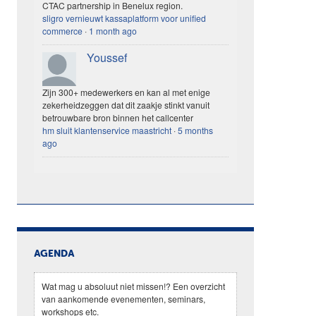
CTAC partnership in Benelux region.
sligro vernieuwt kassaplatform voor unified
commerce
·
1 month ago
Youssef
Zijn 300+ medewerkers en kan al met enige
zekerheidzeggen dat dit zaakje stinkt vanuit
betrouwbare bron binnen het callcenter
hm sluit klantenservice maastricht
·
5 months
ago
AGENDA
Wat mag u absoluut niet missen!? Een overzicht
van aankomende evenementen, seminars,
workshops etc.