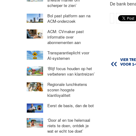
De bank benad
scherper te zien’
Bol past platform aan na
ACM-onderzoek
ACM: CVmaker past
informatie over
abonnementen aan
Transparantieplicht voor
AI-systemen
VIER T
VOOR 1-
‘Blijf focus houden op het
verbeteren van klantreizen’
Regionale lunchketens
scoren hoogste
klantloyaliteit
Eerst de basis, dan de bot
‘Door af en toe helemaal
niets te doen, ontdek je
wat er echt toe doet’