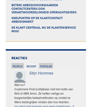
BETERE ARBEIDSVOORWAARDEN
CONTACTCENTERS OOK
VERANTWOORDELIJKHEID OPDRACHTGEVERS
KNELPUNTEN OP DE KLANTCONTACT
ARBEIDSMARKT
DE KLANT CENTRAAL, NU DE KLANTENSERVICE
NOG!
REACTIES
PEOPLE
RECENT
POPULAR
Stijn Hommes
Wat nu?
Customers First is blijkbaar niet het motto van
ING of ABN Amro. Ze heffen veilige en
toegankelijke betaalmethoden op omdat ze
Wero belangrijker vinden dan hun klanten.
ing stopt met scanner voor wero betalingen
·
2