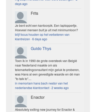
days ago
Frits
Je bent echt een kantoorpik. Een laptoppertje.
Hoeveel mensen buit je uit met minimumloon?
blijf focus houden op het verbeteren van
klantreizen
·
6 days ago
Guido Thys
Toen ik in 1990 de grote oversteek van België
naar Nederland maakte om als
telemarketingconsultant mijn geluk te proberen,
was Hans al een gevestigde waarde en dé man
"to talk to"....
in memoriam hans bach nestor van het
nederlandse klantcontact
·
2 weeks ago
Enactor
Absolutely exiting new journey for Enactor &