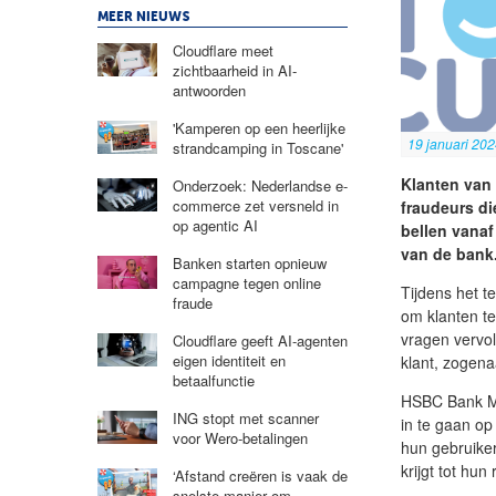
MEER NIEUWS
Cloudflare meet
zichtbaarheid in AI-
antwoorden
'Kamperen op een heerlijke
19 januari 20
strandcamping in Toscane'
Klanten van
Onderzoek: Nederlandse e-
commerce zet versneld in
fraudeurs di
op agentic AI
bellen vanaf
van de bank
Banken starten opnieuw
campagne tegen online
Tijdens het 
fraude
om klanten t
vragen vervo
Cloudflare geeft AI-agenten
eigen identiteit en
klant, zogen
betaalfunctie
HSBC Bank Ma
ING stopt met scanner
in te gaan op
voor Wero-betalingen
hun gebruike
krijgt tot hu
‘Afstand creëren is vaak de
snelste manier om