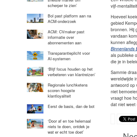
scherper te zien’
vijf-mentalitei
Bol past platform aan na
Hoeveel koeie
ACM-onderzoek
gebied Kempe
bronnen. Hij
ACM: CVmaker past
vandaan komt
informatie over
kunnen aflegg
abonnementen aan
Binnenlands 
Transparantieplicht voor
als publieke 
AI-systemen
die je in bel
‘Blijf focus houden op het
Sammie draait
verbeteren van klantreizen’
wereldwijde i
antwoord op 
Regionale lunchketens
scoren hoogste
niet bemoeien
klantloyaliteit
vraagt hoe ho
dat niet weet 
Eerst de basis, dan de bot
‘Door af en toe helemaal
niets te doen, ontdek je
wat er echt toe doet’
Noo