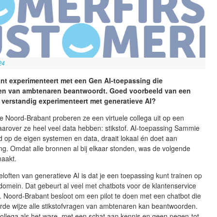
24
nt experimenteert met een Gen AI-toepassing die
gen van ambtenaren beantwoordt. Goed voorbeeld van een
 verstandig experimenteert met generatieve AI?
ie Noord-Brabant proberen ze een virtuele collega uit op een
arover ze heel veel data hebben: stikstof. AI-toepassing Sammie
d op de eigen systemen en data, draait lokaal én doet aan
g. Omdat alle bronnen al bij elkaar stonden, was de volgende
maakt.
loften van generatieve AI is dat je een toepassing kunt trainen op
omein. Dat gebeurt al veel met chatbots voor de klantenservice
. Noord-Brabant besloot om een pilot te doen met een chatbot die
rde wijze alle stikstofvragen van ambtenaren kan beantwoorden.
collega als het ware, met een schat aan kennis en geen negen-tot-