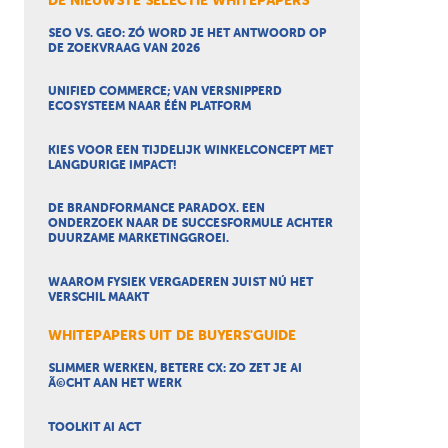
DE NIEUWSTE SELECTIE WHITEPAPERS
SEO VS. GEO: ZÓ WORD JE HET ANTWOORD OP
DE ZOEKVRAAG VAN 2026
UNIFIED COMMERCE; VAN VERSNIPPERD
ECOSYSTEEM NAAR ÉÉN PLATFORM
KIES VOOR EEN TIJDELIJK WINKELCONCEPT MET
LANGDURIGE IMPACT!
DE BRANDFORMANCE PARADOX. EEN
ONDERZOEK NAAR DE SUCCESFORMULE ACHTER
DUURZAME MARKETINGGROEI.
WAAROM FYSIEK VERGADEREN JUIST NÚ HET
VERSCHIL MAAKT
WHITEPAPERS UIT DE BUYERS'GUIDE
SLIMMER WERKEN, BETERE CX: ZO ZET JE AI
Ã©CHT AAN HET WERK
TOOLKIT AI ACT