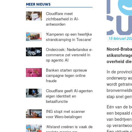
MEER NIEUWS
Cloudflare meet
zichtbaarheid in AI-
antwoorden
'Kamperen op een heerlijke
15 februari 20
strandcamping in Toscane'
Noord-Braba
Onderzoek: Nederlandse e-
commerce zet versneld in
stikstofvra
op agentic AI
overheid die
Banken starten opnieuw
In de provinc
campagne tegen online
onderwerp wa
fraude
wordt getrain
bronvermeldin
Cloudflare geeft AI-agenten
eigen identiteit en
stap snel ge
betaalfunctie
Eén van de be
ING stopt met scanner
een bepaald d
voor Wero-betalingen
van bedrijven
op verantwoo
‘Afstand creëren is vaak de
Een virtuele 
snelste manier om