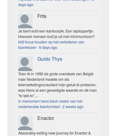
days ago
Frits
Je bent echt een kantoorpik. Een laptoppertje.
Hoeveel mensen buit je uit met minimumloon?
blijf focus houden op het verbeteren van
klantreizen
·
6 days ago
Guido Thys
Toen ik in 1990 de grote oversteek van België
naar Nederland maakte om als
telemarketingconsultant mijn geluk te proberen,
was Hans al een gevestigde waarde en dé man
"to talk to"....
in memoriam hans bach nestor van het
nederlandse klantcontact
·
2 weeks ago
Enactor
Absolutely exiting new journey for Enactor &