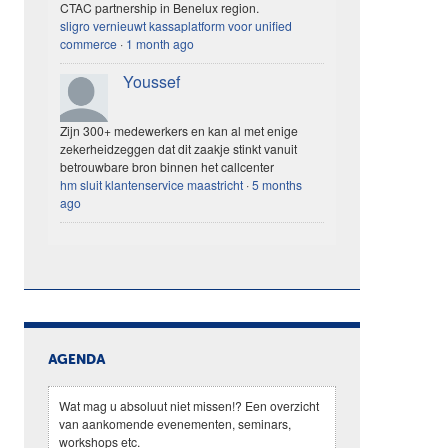
CTAC partnership in Benelux region.
sligro vernieuwt kassaplatform voor unified
commerce
·
1 month ago
Youssef
Zijn 300+ medewerkers en kan al met enige
zekerheidzeggen dat dit zaakje stinkt vanuit
betrouwbare bron binnen het callcenter
hm sluit klantenservice maastricht
·
5 months
ago
AGENDA
Wat mag u absoluut niet missen!? Een overzicht
van aankomende evenementen, seminars,
workshops etc.