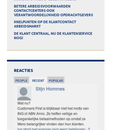
BETERE ARBEIDSVOORWAARDEN
CONTACTCENTERS OOK
VERANTWOORDELIJKHEID OPDRACHTGEVERS
KNELPUNTEN OP DE KLANTCONTACT
ARBEIDSMARKT
DE KLANT CENTRAAL, NU DE KLANTENSERVICE
NOG!
REACTIES
PEOPLE
RECENT
POPULAR
Stijn Hommes
Wat nu?
Customers First is blijkbaar niet het motto van
ING of ABN Amro. Ze heffen veilige en
toegankelijke betaalmethoden op omdat ze
Wero belangrijker vinden dan hun klanten.
ing stopt met scanner voor wero betalingen
·
2