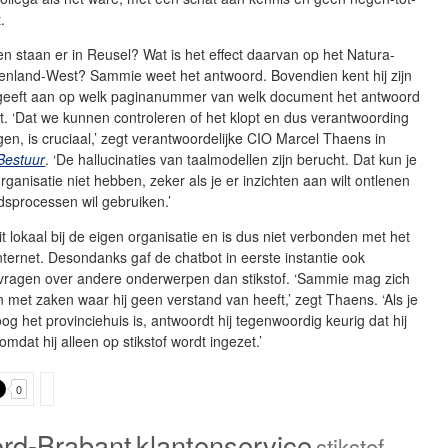
t.
n staan er in Reusel? Wat is het effect daarvan op het Natura-
nland-West? Sammie weet het antwoord. Bovendien kent hij zijn
 geeft aan op welk paginanummer van welk document het antwoord
. ‘Dat we kunnen controleren of het klopt en dus verantwoording
en, is cruciaal,’ zegt verantwoordelijke CIO Marcel Thaens in
Bestuur
. ‘De hallucinaties van taalmodellen zijn berucht. Dat kun je
organisatie niet hebben, zeker als je er inzichten aan wilt ontlenen
eidsprocessen wil gebruiken.’
 lokaal bij de eigen organisatie en is dus niet verbonden met het
nternet. Desondanks gaf de chatbot in eerste instantie ook
vragen over andere onderwerpen dan stikstof. ‘Sammie mag zich
 met zaken waar hij geen verstand van heeft,’ zegt Thaens. ‘Als je
og het provinciehuis is, antwoordt hij tegenwoordig keurig dat hij
omdat hij alleen op stikstof wordt ingezet.’
0
rd-Brabant
klantenservice
stikstof