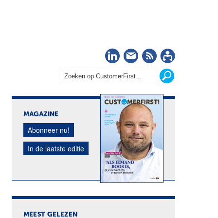
LinkedIn
Nieuwsbrief
RSS
Abonn
MAGAZINE
Abonneer nu!
In de laatste editie
MEEST GELEZEN