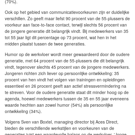
(70%).
Ook op het gebied van communicatievoorkeuren zijn er duidelijke
verschillen. Zo geeft maar liefst 90 procent van de 55-plussers de
voorkeur aan face-to-face contact, terwijl slechts 56 procent van
de jongere generatie dit belangrijk vindt. Bij medewerkers van 35
tot 55 jaar ligt dit percentage op 73 procent, wat hen in het
midden plaatst tussen de twee generaties.
Humor op de werkvloer wordt meer gewaardeerd door de oudere
generatie, met 64 procent van de 55-plussers die dit belangrijk
vindt, tegenover slechts 45 procent van de jongere medewerkers.
Jongeren richten zich liever op persoonlijke ontwikkeling: 35
procent van hen vindt het volgen van trainingen en opleidingen
essentieel en 26 procent geeft aan actief stressvermindering na
te streven. Voor de oudere generatie staat dit minder hoog op de
agenda, hoewel medewerkers tussen de 35 en 55 jaar eveneens
waarde hechten aan zowel humor (54%) als persoonlijke
ontwikkeling (34%).
Volgens Sven van Boxtel, managing director bij Aces Direct,
bieden de verschillende werkstijlen en voorkeuren van de
generaties juist een waardevolle balans op de werkvloer. 'Jonge