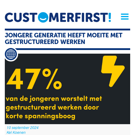
Home
Opinie
Archief
Magazine
Service
Buyers'Guide
JONGERE GENERATIE HEEFT MOEITE MET
Linked
Nieu
R
GESTRUCTUREERD WERKEN
10 september 2024
Kel Koenen