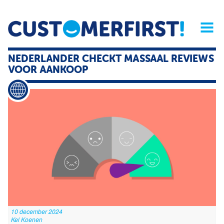
Home
Opinie
Archief
Magazine
Service
Buyers'Guide
NEDERLANDER CHECKT MASSAAL REVIEWS
Linked
Nieu
R
VOOR AANKOOP
10 december 2024
Kel Koenen