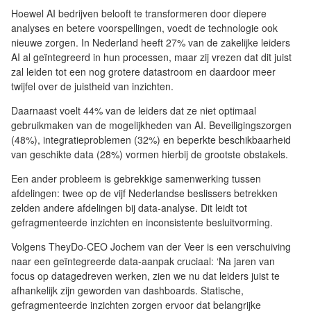
Hoewel AI bedrijven belooft te transformeren door diepere
analyses en betere voorspellingen, voedt de technologie ook
nieuwe zorgen. In Nederland heeft 27% van de zakelijke leiders
AI al geïntegreerd in hun processen, maar zij vrezen dat dit juist
zal leiden tot een nog grotere datastroom en daardoor meer
twijfel over de juistheid van inzichten.
Daarnaast voelt 44% van de leiders dat ze niet optimaal
gebruikmaken van de mogelijkheden van AI. Beveiligingszorgen
(48%), integratieproblemen (32%) en beperkte beschikbaarheid
van geschikte data (28%) vormen hierbij de grootste obstakels.
Een ander probleem is gebrekkige samenwerking tussen
afdelingen: twee op de vijf Nederlandse beslissers betrekken
zelden andere afdelingen bij data-analyse. Dit leidt tot
gefragmenteerde inzichten en inconsistente besluitvorming.
Volgens TheyDo-CEO Jochem van der Veer is een verschuiving
naar een geïntegreerde data-aanpak cruciaal: ‘Na jaren van
focus op datagedreven werken, zien we nu dat leiders juist te
afhankelijk zijn geworden van dashboards. Statische,
gefragmenteerde inzichten zorgen ervoor dat belangrijke