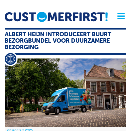
Home
Opinie
Archief
Magazine
Service
Buyers'Guide
ALBERT HEIJN INTRODUCEERT BUURT
Linked
Nieu
R
BEZORGBUNDEL VOOR DUURZAMERE
BEZORGING
28 februari 2025