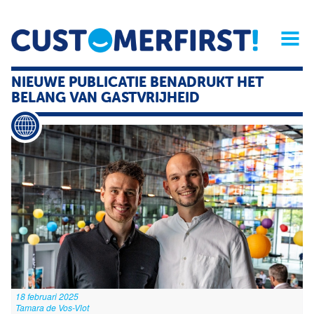
Home
Opinie
Archief
Magazine
Service
Buyers'Guide
NIEUWE PUBLICATIE BENADRUKT HET
Linked
Nieu
R
BELANG VAN GASTVRIJHEID
18 februari 2025
Tamara de Vos-Vlot