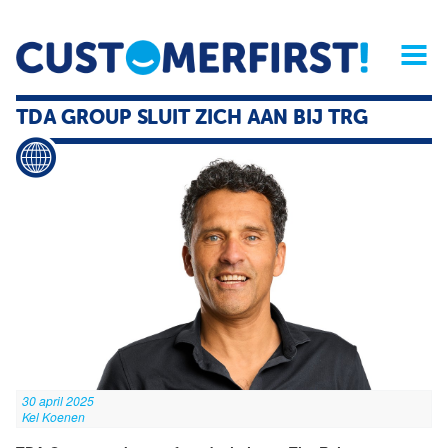
Home
Opinie
Archief
Magazine
Service
Buyers'Guide
TDA GROUP SLUIT ZICH AAN BIJ TRG
Linked
Nieu
R
30 april 2025
Kel Koenen