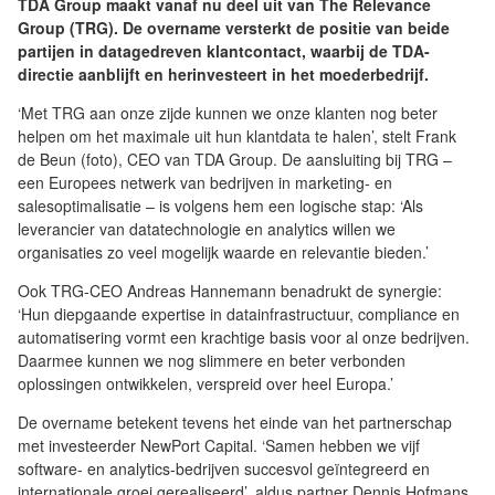
TDA Group maakt vanaf nu deel uit van The Relevance
Group (TRG). De overname versterkt de positie van beide
partijen in datagedreven klantcontact, waarbij de TDA-
directie aanblijft en herinvesteert in het moederbedrijf.
‘Met TRG aan onze zijde kunnen we onze klanten nog beter
helpen om het maximale uit hun klantdata te halen’, stelt Frank
de Beun (foto), CEO van TDA Group. De aansluiting bij TRG –
een Europees netwerk van bedrijven in marketing- en
salesoptimalisatie – is volgens hem een logische stap: ‘Als
leverancier van datatechnologie en analytics willen we
organisaties zo veel mogelijk waarde en relevantie bieden.’
Ook TRG-CEO Andreas Hannemann benadrukt de synergie:
‘Hun diepgaande expertise in datainfrastructuur, compliance en
automatisering vormt een krachtige basis voor al onze bedrijven.
Daarmee kunnen we nog slimmere en beter verbonden
oplossingen ontwikkelen, verspreid over heel Europa.’
De overname betekent tevens het einde van het partnerschap
met investeerder NewPort Capital. ‘Samen hebben we vijf
software- en analytics-bedrijven succesvol geïntegreerd en
internationale groei gerealiseerd’, aldus partner Dennis Hofmans.