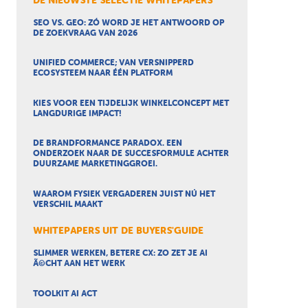
DE NIEUWSTE SELECTIE WHITEPAPERS
SEO VS. GEO: ZÓ WORD JE HET ANTWOORD OP
DE ZOEKVRAAG VAN 2026
UNIFIED COMMERCE; VAN VERSNIPPERD
ECOSYSTEEM NAAR ÉÉN PLATFORM
KIES VOOR EEN TIJDELIJK WINKELCONCEPT MET
LANGDURIGE IMPACT!
DE BRANDFORMANCE PARADOX. EEN
ONDERZOEK NAAR DE SUCCESFORMULE ACHTER
DUURZAME MARKETINGGROEI.
WAAROM FYSIEK VERGADEREN JUIST NÚ HET
VERSCHIL MAAKT
WHITEPAPERS UIT DE BUYERS'GUIDE
SLIMMER WERKEN, BETERE CX: ZO ZET JE AI
Ã©CHT AAN HET WERK
TOOLKIT AI ACT