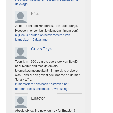
days ago
Frits
Je bent echt een kantoorpik. Een laptoppertje.
Hoeveel mensen buit je uit met minimumloon?
blijf focus houden op het verbeteren van
klantreizen
·
6 days ago
Guido Thys
Toen ik in 1990 de grote oversteek van België
naar Nederland maakte om als
telemarketingconsultant mijn geluk te proberen,
was Hans al een gevestigde waarde en dé man
"to talk to"....
in memoriam hans bach nestor van het
nederlandse klantcontact
·
2 weeks ago
Enactor
Absolutely exiting new journey for Enactor &