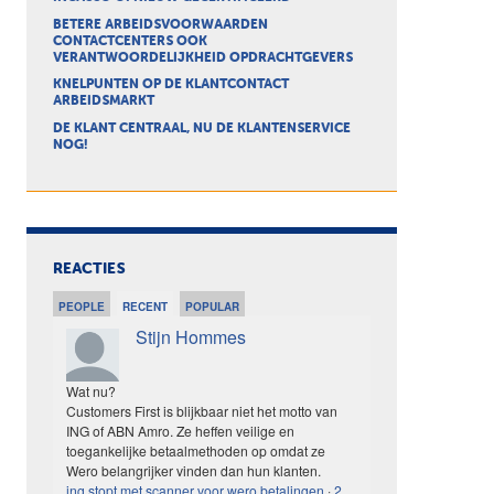
BETERE ARBEIDSVOORWAARDEN
CONTACTCENTERS OOK
VERANTWOORDELIJKHEID OPDRACHTGEVERS
KNELPUNTEN OP DE KLANTCONTACT
ARBEIDSMARKT
DE KLANT CENTRAAL, NU DE KLANTENSERVICE
NOG!
REACTIES
PEOPLE
RECENT
POPULAR
Stijn Hommes
Wat nu?
Customers First is blijkbaar niet het motto van
ING of ABN Amro. Ze heffen veilige en
toegankelijke betaalmethoden op omdat ze
Wero belangrijker vinden dan hun klanten.
ing stopt met scanner voor wero betalingen
·
2