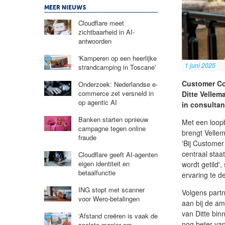
MEER NIEUWS
Cloudflare meet
zichtbaarheid in AI-
antwoorden
'Kamperen op een heerlijke
1 juni 2025
strandcamping in Toscane'
Customer Co
Onderzoek: Nederlandse e-
commerce zet versneld in
Ditte Vellem
op agentic AI
in consultan
Banken starten opnieuw
Met een loop
campagne tegen online
brengt Vellem
fraude
'Bij Customer
centraal staa
Cloudflare geeft AI-agenten
eigen identiteit en
wordt getild',
betaalfunctie
ervaring te d
ING stopt met scanner
Volgens part
voor Wero-betalingen
aan bij de am
van Ditte bin
‘Afstand creëren is vaak de
nog beter van
snelste manier om