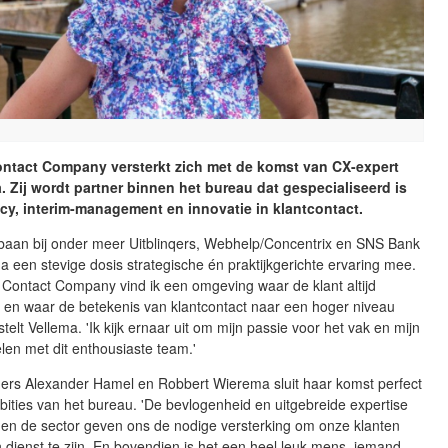
ntact Company versterkt zich met de komst van CX-expert
a. Zij wordt partner binnen het bureau dat gespecialiseerd is
cy, interim-management en innovatie in klantcontact.
baan bij onder meer Uitblinqers, Webhelp/Concentrix en SNS Bank
a een stevige dosis strategische én praktijkgerichte ervaring mee.
 Contact Company vind ik een omgeving waar de klant altijd
t en waar de betekenis van klantcontact naar een hoger niveau
 stelt Vellema. 'Ik kijk ernaar uit om mijn passie voor het vak en mijn
elen met dit enthousiaste team.'
ners Alexander Hamel en Robbert Wierema sluit haar komst perfect
bities van het bureau. 'De bevlogenheid en uitgebreide expertise
nen de sector geven ons de nodige versterking om onze klanten
 dienst te zijn. En bovendien is het een heel leuk mens, iemand