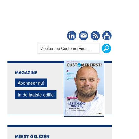
LinkedIn
Nieuwsbrief
RSS
Abonn
MAGAZINE
Abonneer nu!
In de laatste editie
MEEST GELEZEN