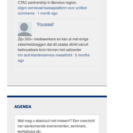
CTAC partnership in Benelux region.
sligro vernieuwt kassaplatform voor unified
commerce
·
1 month ago
Youssef
Zijn 300+ medewerkers en kan al met enige
zekerheidzeggen dat dit zaakje stinkt vanuit
betrouwbare bron binnen het callcenter
hm sluit klantenservice maastricht
·
5 months
ago
AGENDA
Wat mag u absoluut niet missen!? Een overzicht
van aankomende evenementen, seminars,
workshops etc.