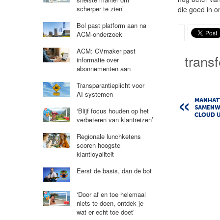
scherper te zien’
die goed in o
Bol past platform aan na
ACM-onderzoek
ACM: CVmaker past
transf
informatie over
abonnementen aan
Transparantieplicht voor
AI-systemen
MANHATT
SAMENW
‘Blijf focus houden op het
CLOUD U
verbeteren van klantreizen’
Regionale lunchketens
scoren hoogste
klantloyaliteit
Eerst de basis, dan de bot
‘Door af en toe helemaal
niets te doen, ontdek je
wat er echt toe doet’