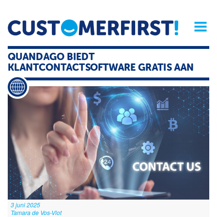
Home
Opinie
Archief
Magazine
Service
Buyers'Guide
QUANDAGO BIEDT
Linked
Nieu
R
KLANTCONTACTSOFTWARE GRATIS AAN
3 juni 2025
Tamara de Vos-Vlot