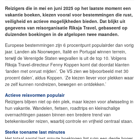
Reizigers die in mei en juni 2025 op het laatste moment een
vakantie boeken, kiezen vooral voor bestemmingen die rust,
veiligheid en actieve mogelijkheden bieden. Dat blijkt uit
gegevens van reisorganisatie Riksja Travel, gebaseerd op
duizenden boekingen in de afgelopen twee maanden.
Europese bestemmingen zijn 6 procentpunt populairder dan vorig
jaar. Landen als Noorwegen, Italië en Portugal winnen terrein,
terwijl de Verenigde Staten wegvallen is uit de top 10. Volgens
Riksja Travel-directeur Fenny Koppen komt dat doordat klanten
‘landen met onrust mijden’. ‘De VS zien we bijvoorbeeld met 30
procent dalen’, aldus Koppen. ‘Ze kiezen liever voor plekken waar
ze zelf kunnen rondreizen, bewegen en ontdekken.’
Actieve reisvormen populair
Reizigers blijven niet op één plek, maar kiezen voor afwisseling in
hun vakantie. Wandelen, fietsen, roadtrips en kleinschalige
overnachtingen passen binnen een bredere trend van
betekenisvoller reizen, waarbij controle en vrijheid centraal staan.
Sterke toename last minutes
Het totaal aantal last-minute boekingen ligt ruim een derde hoger