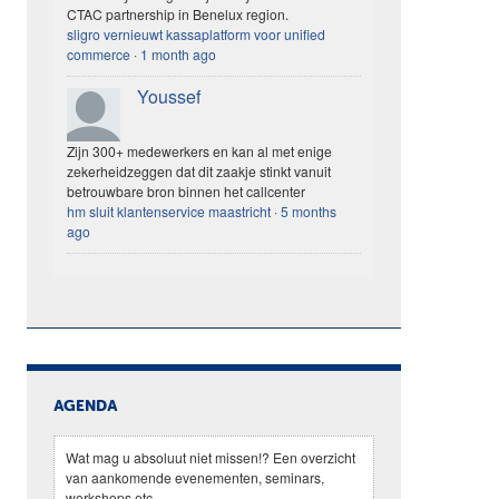
CTAC partnership in Benelux region.
sligro vernieuwt kassaplatform voor unified
commerce
·
1 month ago
Youssef
Zijn 300+ medewerkers en kan al met enige
zekerheidzeggen dat dit zaakje stinkt vanuit
betrouwbare bron binnen het callcenter
hm sluit klantenservice maastricht
·
5 months
ago
AGENDA
Wat mag u absoluut niet missen!? Een overzicht
van aankomende evenementen, seminars,
workshops etc.