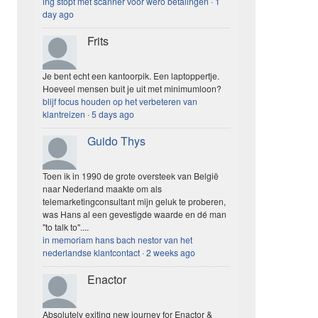
ing stopt met scanner voor wero betalingen
·
1
day ago
Frits
Je bent echt een kantoorpik. Een laptoppertje.
Hoeveel mensen buit je uit met minimumloon?
blijf focus houden op het verbeteren van
klantreizen
·
5 days ago
Guido Thys
Toen ik in 1990 de grote oversteek van België
naar Nederland maakte om als
telemarketingconsultant mijn geluk te proberen,
was Hans al een gevestigde waarde en dé man
"to talk to"....
in memoriam hans bach nestor van het
nederlandse klantcontact
·
2 weeks ago
Enactor
Absolutely exiting new journey for Enactor &