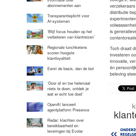
abonnementen aan
verzekeraars 
distributie b
Transparantieplicht voor
experimenter
AI-systemen
volwassenheid
is generatiev
‘Blijf focus houden op het
verbeteren van klantreizen’
contentcreati
Regionale lunchketens
Toch draait d
scoren hoogste
investeren o
klantloyaliteit
innovatie, v
én persoonlij
Eerst de basis, dan de bot
beleving stee
‘Door af en toe helemaal
niets te doen, ontdek je
wat er echt toe doet’
k
OpenAI lanceert
agentplatform Presence
klant
Radar: klachten over
bereikbaarheid en
leveringen bij Evolar
ONDERZ
REGELG