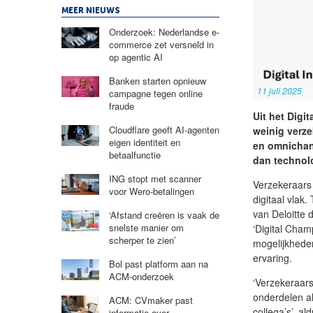
MEER NIEUWS
Onderzoek: Nederlandse e-
commerce zet versneld in
op agentic AI
Banken starten opnieuw
11 juli 2025
campagne tegen online
fraude
Uit het Digi
Cloudflare geeft AI-agenten
weinig verze
eigen identiteit en
en omnichann
betaalfunctie
dan technolo
ING stopt met scanner
Verzekeraars 
voor Wero-betalingen
digitaal vlak.
van Deloitte 
‘Afstand creëren is vaak de
snelste manier om
‘Digital Cham
scherper te zien’
mogelijkheden
ervaring.
Bol past platform aan na
ACM-onderzoek
‘Verzekeraars
onderdelen a
ACM: CVmaker past
collega’s’, a
informatie over