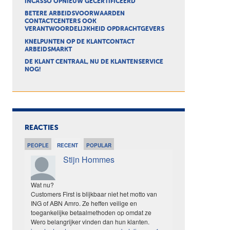
INCASSO OPNIEUW GECERTIFICEERD
BETERE ARBEIDSVOORWAARDEN
CONTACTCENTERS OOK
VERANTWOORDELIJKHEID OPDRACHTGEVERS
KNELPUNTEN OP DE KLANTCONTACT
ARBEIDSMARKT
DE KLANT CENTRAAL, NU DE KLANTENSERVICE
NOG!
REACTIES
PEOPLE
RECENT
POPULAR
Stijn Hommes
Wat nu?
Customers First is blijkbaar niet het motto van
ING of ABN Amro. Ze heffen veilige en
toegankelijke betaalmethoden op omdat ze
Wero belangrijker vinden dan hun klanten.