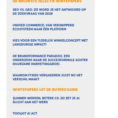
DE NIEUWSTE SELECTIE WHITEPAPERS
SEO VS. GEO: ZÓ WORD JE HET ANTWOORD OP
DE ZOEKVRAAG VAN 2026
UNIFIED COMMERCE; VAN VERSNIPPERD
ECOSYSTEEM NAAR ÉÉN PLATFORM
KIES VOOR EEN TIJDELIJK WINKELCONCEPT MET
LANGDURIGE IMPACT!
DE BRANDFORMANCE PARADOX. EEN
ONDERZOEK NAAR DE SUCCESFORMULE ACHTER
DUURZAME MARKETINGGROEI.
WAAROM FYSIEK VERGADEREN JUIST NÚ HET
VERSCHIL MAAKT
WHITEPAPERS UIT DE BUYERS'GUIDE
SLIMMER WERKEN, BETERE CX: ZO ZET JE AI
Ã©CHT AAN HET WERK
TOOLKIT AI ACT