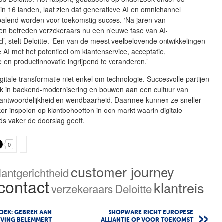
in 16 landen, laat zien dat generatieve AI en omnichannel
epalend worden voor toekomstig succes. ‘Na jaren van
en betreden verzekeraars nu een nieuwe fase van AI-
’, stelt Deloitte. ‘Een van de meest veelbelovende ontwikkelingen
e AI met het potentieel om klantenservice, acceptatie,
e en productinnovatie ingrijpend te veranderen.’
igitale transformatie niet enkel om technologie. Succesvolle partijen
ok in backend-modernisering en bouwen aan een cultuur van
erantwoordelijkheid en wendbaarheid. Daarmee kunnen ze sneller
ker inspelen op klantbehoeften in een markt waarin digitale
ds vaker de doorslag geeft.
0
customer journey
lantgerichtheid
contact
klantreis
verzekeraars
Deloitte
OEK: GEBREK AAN
SHOPWARE RICHT EUROPESE
EVING BELEMMERT
ALLIANTIE OP VOOR TOEKOMST