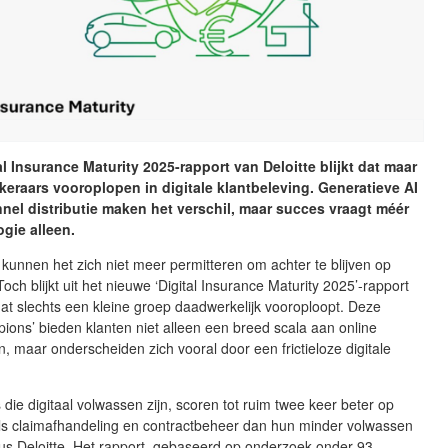
tal Insurance Maturity 2025-rapport van Deloitte blijkt dat maar
keraars vooroplopen in digitale klantbeleving. Generatieve AI
el distributie maken het verschil, maar succes vraagt méér
gie alleen.
kunnen het zich niet meer permitteren om achter te blijven op
 Toch blijkt uit het nieuwe ‘Digital Insurance Maturity 2025’-rapport
dat slechts een kleine groep daadwerkelijk vooroploopt. Deze
pions’ bieden klanten niet alleen een breed scala aan online
, maar onderscheiden zich vooral door een frictieloze digitale
 die digitaal volwassen zijn, scoren tot ruim twee keer beter op
ls claimafhandeling en contractbeheer dan hun minder volwassen
ldus Deloitte. Het rapport, gebaseerd op onderzoek onder 93