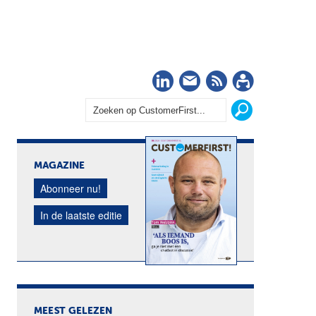
LinkedIn
Nieuwsbrief
RSS
Abonn
MAGAZINE
Abonneer nu!
In de laatste editie
MEEST GELEZEN