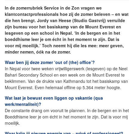
In de zomerrubriek Service in de Zon vragen we
klantcontactprofessionals hoe zij de zomer beleven – en wat
die hen brengt. Jordy van Heese (Studio Gastvrij) verruilde
zijn bureau voor het basiskamp van de Mount Everest en
lesgeven op een school in Nepal. ‘In de bergen en in het
boeddhisme leer je om écht in het moment te zijn. Dat is
voor mij moeilijk.’ Toch neemt hij die les mee: meer geven,
minder nemen, óók na de zomer.
Waar ben jij deze zomer ‘out of (the) office’?
In Nepal voor twee weken vrijwilligerswerk (lesgeven) op de Neel
Bahari Secondary School en een week om de Mount Everest te
beklimmen. Van de drukte van Kathmandu tot het basiskamp van
Mount Everest. Even helemaal offline op 5.364 meter hoogte.
Wat laat je bewust even liggen op vakantie (qua
werk/mentaliteit)?
De constante drang om vooruit te plannen. In de bergen en in het
Boeddhisme leer je om écht in het moment te zijn. Dat is voor mij
moeilijk.
Waar krijg jij nieuwe energie van – privé of professioneel?