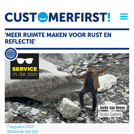
Home
Opinie
Archief
Magazine
Service
Buyers'Guide
'MEER RUIMTE MAKEN VOOR RUST EN
Linked
Nieu
R
REFLECTIE'
7 augustus 2025
Tamara de Vos-Vlot