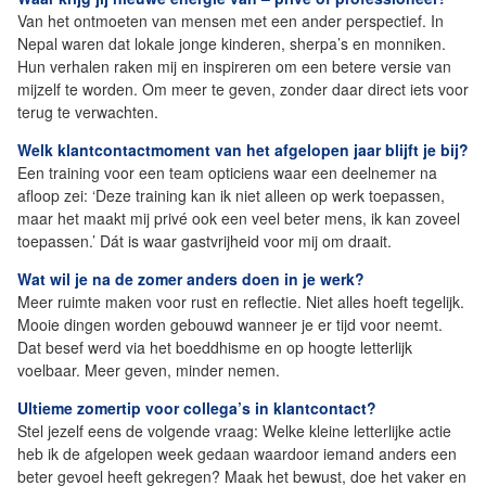
Van het ontmoeten van mensen met een ander perspectief. In
Nepal waren dat lokale jonge kinderen, sherpa’s en monniken.
Hun verhalen raken mij en inspireren om een betere versie van
mijzelf te worden. Om meer te geven, zonder daar direct iets voor
terug te verwachten.
Welk klantcontactmoment van het afgelopen jaar blijft je bij?
Een training voor een team opticiens waar een deelnemer na
afloop zei: ‘Deze training kan ik niet alleen op werk toepassen,
maar het maakt mij privé ook een veel beter mens, ik kan zoveel
toepassen.’ Dát is waar gastvrijheid voor mij om draait.
Wat wil je na de zomer anders doen in je werk?
Meer ruimte maken voor rust en reflectie. Niet alles hoeft tegelijk.
Mooie dingen worden gebouwd wanneer je er tijd voor neemt.
Dat besef werd via het boeddhisme en op hoogte letterlijk
voelbaar. Meer geven, minder nemen.
Ultieme zomertip voor collega’s in klantcontact?
Stel jezelf eens de volgende vraag: Welke kleine letterlijke actie
heb ik de afgelopen week gedaan waardoor iemand anders een
beter gevoel heeft gekregen? Maak het bewust, doe het vaker en