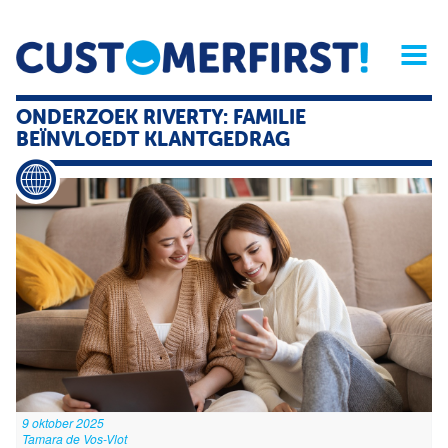
Home
Opinie
Archief
Magazine
Service
Buyers'Guide
ONDERZOEK RIVERTY: FAMILIE
Linked
Nieu
R
BEÏNVLOEDT KLANTGEDRAG
9 oktober 2025
Tamara de Vos-Vlot