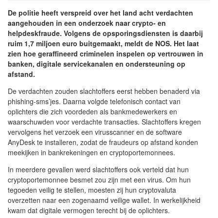
De politie heeft verspreid over het land acht verdachten
aangehouden in een onderzoek naar crypto- en
helpdeskfraude. Volgens de opsporingsdiensten is daarbij
ruim 1,7 miljoen euro buitgemaakt, meldt de NOS. Het laat
zien hoe geraffineerd criminelen inspelen op vertrouwen in
banken, digitale servicekanalen en ondersteuning op
afstand.
De verdachten zouden slachtoffers eerst hebben benaderd via
phishing-sms’jes. Daarna volgde telefonisch contact van
oplichters die zich voordeden als bankmedewerkers en
waarschuwden voor verdachte transacties. Slachtoffers kregen
vervolgens het verzoek een virusscanner en de software
AnyDesk te installeren, zodat de fraudeurs op afstand konden
meekijken in bankrekeningen en cryptoportemonnees.
In meerdere gevallen werd slachtoffers ook verteld dat hun
cryptoportemonnee besmet zou zijn met een virus. Om hun
tegoeden veilig te stellen, moesten zij hun cryptovaluta
overzetten naar een zogenaamd veilige wallet. In werkelijkheid
kwam dat digitale vermogen terecht bij de oplichters.