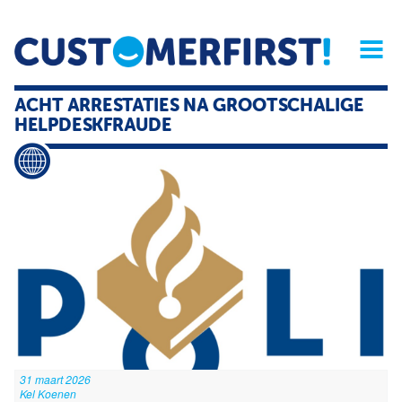
Home
Opinie
Archief
Magazine
Service
Buyers'Guide
ACHT ARRESTATIES NA GROOTSCHALIGE
Linked
Nieu
R
HELPDESKFRAUDE
31 maart 2026
Kel Koenen