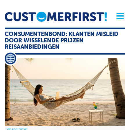
Home
Opinie
Archief
Magazine
Service
Buyers'Guide
CONSUMENTENBOND: KLANTEN MISLEID
Linked
Nieu
R
DOOR WISSELENDE PRIJZEN
REISAANBIEDINGEN
28 april 2026