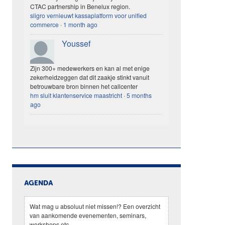
CTAC partnership in Benelux region.
sligro vernieuwt kassaplatform voor unified
commerce
·
1 month ago
Youssef
Zijn 300+ medewerkers en kan al met enige
zekerheidzeggen dat dit zaakje stinkt vanuit
betrouwbare bron binnen het callcenter
hm sluit klantenservice maastricht
·
5 months
ago
AGENDA
Wat mag u absoluut niet missen!? Een overzicht
van aankomende evenementen, seminars,
workshops etc.