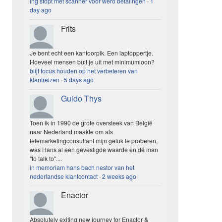
ing stopt met scanner voor wero betalingen
·
1
day ago
Frits
Je bent echt een kantoorpik. Een laptoppertje.
Hoeveel mensen buit je uit met minimumloon?
blijf focus houden op het verbeteren van
klantreizen
·
5 days ago
Guido Thys
Toen ik in 1990 de grote oversteek van België
naar Nederland maakte om als
telemarketingconsultant mijn geluk te proberen,
was Hans al een gevestigde waarde en dé man
"to talk to"....
in memoriam hans bach nestor van het
nederlandse klantcontact
·
2 weeks ago
Enactor
Absolutely exiting new journey for Enactor &