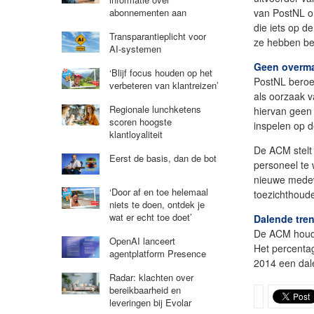
abonnementen aan
van PostNL o
die iets op d
Transparantieplicht voor
ze hebben bet
AI-systemen
Geen overm
‘Blijf focus houden op het
PostNL beroe
verbeteren van klantreizen’
als oorzaak 
Regionale lunchketens
hiervan geen
scoren hoogste
inspelen op d
klantloyaliteit
De ACM stelt
Eerst de basis, dan de bot
personeel te
nieuwe medew
‘Door af en toe helemaal
toezichthoude
niets te doen, ontdek je
wat er echt toe doet’
Dalende tre
De ACM houdt
OpenAI lanceert
Het percentag
agentplatform Presence
2014 een dal
Radar: klachten over
bereikbaarheid en
leveringen bij Evolar