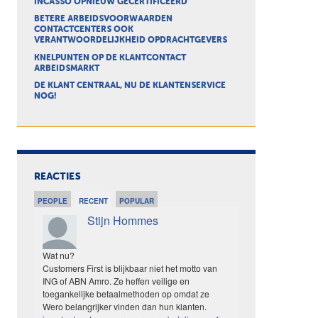
INCASSO OPNIEUW GECERTIFICEERD
BETERE ARBEIDSVOORWAARDEN
CONTACTCENTERS OOK
VERANTWOORDELIJKHEID OPDRACHTGEVERS
KNELPUNTEN OP DE KLANTCONTACT
ARBEIDSMARKT
DE KLANT CENTRAAL, NU DE KLANTENSERVICE
NOG!
REACTIES
PEOPLE
RECENT
POPULAR
Stijn Hommes
Wat nu?
Customers First is blijkbaar niet het motto van
ING of ABN Amro. Ze heffen veilige en
toegankelijke betaalmethoden op omdat ze
Wero belangrijker vinden dan hun klanten.