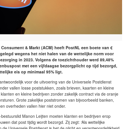
it Consument & Markt (ACM) heeft PostNL een boete van €
gelegd wegens het niet halen van de wettelijke norm voor
bezorging in 2023. Volgens de toezichthouder werd 89,48%
enbuspost met een vijfdaagse bezorgplicht op tijd bezorgd,
ttelijke eis op minimaal 95% ligt.
antwoordelijk voor de uitvoering van de Universele Postdienst
der vallen losse poststukken, zoals brieven, kaarten en kleine
 klanten en kleine bedrijven zonder zakelijk contract via de oranje
rsturen. Grote zakelijke poststromen van bijvoorbeeld banken,
en overheden vallen hier niet onder.
bestuurslid Manon Leijten moeten klanten en bedrijven erop
wen dat post tijdig wordt bezorgd. Zij zegt: ‘Als wettelijke
n de Universele Postdienst is het de plicht en verantwoordelijkheid