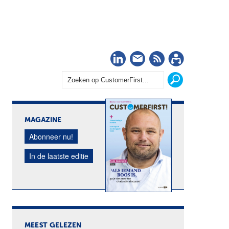
LinkedIn
Nieuwsbrief
RSS
Abonn
MAGAZINE
Abonneer nu!
In de laatste editie
MEEST GELEZEN