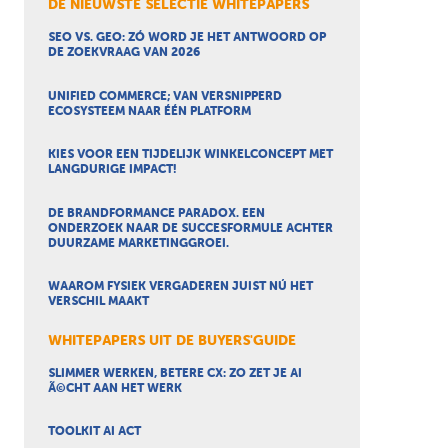
DE NIEUWSTE SELECTIE WHITEPAPERS
SEO VS. GEO: ZÓ WORD JE HET ANTWOORD OP
DE ZOEKVRAAG VAN 2026
UNIFIED COMMERCE; VAN VERSNIPPERD
ECOSYSTEEM NAAR ÉÉN PLATFORM
KIES VOOR EEN TIJDELIJK WINKELCONCEPT MET
LANGDURIGE IMPACT!
DE BRANDFORMANCE PARADOX. EEN
ONDERZOEK NAAR DE SUCCESFORMULE ACHTER
DUURZAME MARKETINGGROEI.
WAAROM FYSIEK VERGADEREN JUIST NÚ HET
VERSCHIL MAAKT
WHITEPAPERS UIT DE BUYERS'GUIDE
SLIMMER WERKEN, BETERE CX: ZO ZET JE AI
Ã©CHT AAN HET WERK
TOOLKIT AI ACT