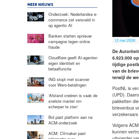
MEER NIEUWS
Onderzoek: Nederlandse e-
commerce zet versneld in
op agentic AI
Banken starten opnieuw
12 mei 2026
campagne tegen online
fraude
De Autorite
Cloudflare geeft AI-agenten
6.923.000 op
eigen identiteit en
tijdige post
betaalfunctie
van de briev
terwijl de we
ING stopt met scanner
voor Wero-betalingen
PostNL is ver
(UPD). Daaron
‘Afstand creëren is vaak de
snelste manier om
pakketten die
scherper te zien’
brievenbus ve
verzekeraars 
Bol past platform aan na
ACM-onderzoek
Volgens ACM-
kunnen vertrou
ACM: CVmaker past
uitvoerder va
informatie over