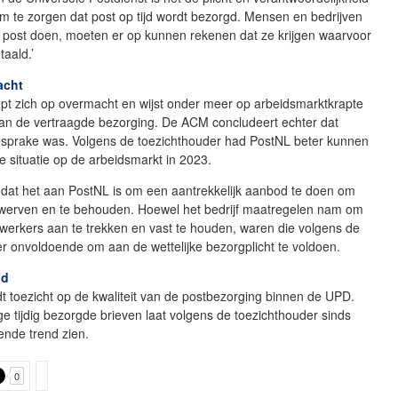
m te zorgen dat post op tijd wordt bezorgd. Mensen en bedrijven
e post doen, moeten er op kunnen rekenen dat ze krijgen waarvoor
aald.’
acht
pt zich op overmacht en wijst onder meer op arbeidsmarktkrapte
van de vertraagde bezorging. De ACM concludeert echter dat
 sprake was. Volgens de toezichthouder had PostNL beter kunnen
e situatie op de arbeidsmarkt in 2023.
 dat het aan PostNL is om een aantrekkelijk aanbod te doen om
 werven en te behouden. Hoewel het bedrijf maatregelen nam om
erkers aan te trekken en vast te houden, waren die volgens de
r onvoldoende om aan de wettelijke bezorgplicht te voldoen.
nd
 toezicht op de kwaliteit van de postbezorging binnen de UPD.
e tijdig bezorgde brieven laat volgens de toezichthouder sinds
ende trend zien.
0