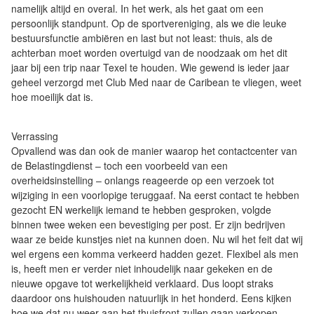
namelijk altijd en overal. In het werk, als het gaat om een
persoonlijk standpunt. Op de sportvereniging, als we die leuke
bestuursfunctie ambiëren en last but not least: thuis, als de
achterban moet worden overtuigd van de noodzaak om het dit
jaar bij een trip naar Texel te houden. Wie gewend is ieder jaar
geheel verzorgd met Club Med naar de Caribean te vliegen, weet
hoe moeilijk dat is.
Verrassing
Opvallend was dan ook de manier waarop het contactcenter van
de Belastingdienst – toch een voorbeeld van een
overheidsinstelling – onlangs reageerde op een verzoek tot
wijziging in een voorlopige teruggaaf. Na eerst contact te hebben
gezocht EN werkelijk iemand te hebben gesproken, volgde
binnen twee weken een bevestiging per post. Er zijn bedrijven
waar ze beide kunstjes niet na kunnen doen. Nu wil het feit dat wij
wel ergens een komma verkeerd hadden gezet. Flexibel als men
is, heeft men er verder niet inhoudelijk naar gekeken en de
nieuwe opgave tot werkelijkheid verklaard. Dus loopt straks
daardoor ons huishouden natuurlijk in het honderd. Eens kijken
hoe we dat nu weer aan het thuisfront zullen gaan verkopen.