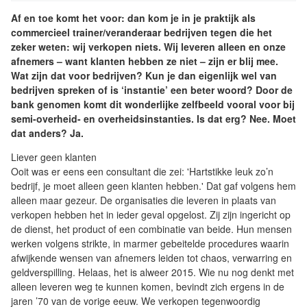
Af en toe komt het voor: dan kom je in je praktijk als
commercieel trainer/veranderaar bedrijven tegen die het
zeker weten: wij verkopen niets. Wij leveren alleen en onze
afnemers – want klanten hebben ze niet – zijn er blij mee.
Wat zijn dat voor bedrijven? Kun je dan eigenlijk wel van
bedrijven spreken of is ‘instantie’ een beter woord? Door de
bank genomen komt dit wonderlijke zelfbeeld vooral voor bij
semi-overheid- en overheidsinstanties. Is dat erg? Nee. Moet
dat anders? Ja.
Liever geen klanten
Ooit was er eens een consultant die zei: 'Hartstikke leuk zo’n
bedrijf, je moet alleen geen klanten hebben.' Dat gaf volgens hem
alleen maar gezeur. De organisaties die leveren in plaats van
verkopen hebben het in ieder geval opgelost. Zij zijn ingericht op
de dienst, het product of een combinatie van beide. Hun mensen
werken volgens strikte, in marmer gebeitelde procedures waarin
afwijkende wensen van afnemers leiden tot chaos, verwarring en
geldverspilling. Helaas, het is alweer 2015. Wie nu nog denkt met
alleen leveren weg te kunnen komen, bevindt zich ergens in de
jaren ’70 van de vorige eeuw. We verkopen tegenwoordig