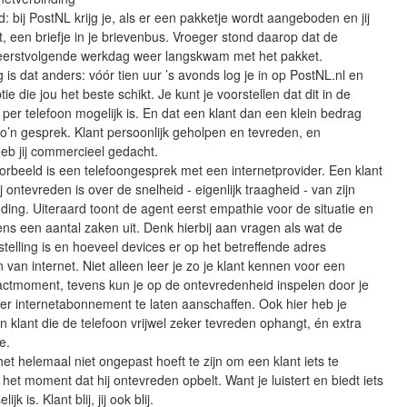
: bij PostNL krijg je, als er een pakketje wordt aangeboden en jij
nt, een briefje in je brievenbus. Vroeger stond daarop dat de
eerstvolgende werkdag weer langskwam met het pakket.
is dat anders: vóór tien uur ’s avonds log je in op PostNL.nl en
tie die jou het beste schikt. Je kunt je voorstellen dat dit in de
per telefoon mogelijk is. En dat een klant dan een klein bedrag
zo’n gesprek. Klant persoonlijk geholpen en tevreden, en
 heb jij commercieel gedacht.
rbeeld is een telefoongesprek met een internetprovider. Een klant
j ontevreden is over de snelheid - eigenlijk traagheid - van zijn
nding. Uiteraard toont de agent eerst empathie voor de situatie en
ens een aantal zaken uit. Denk hierbij aan vragen als wat de
elling is en hoeveel devices er op het betreffende adres
van internet. Niet alleen leer je zo je klant kennen voor een
actmoment, tevens kun je op de ontevredenheid inspelen door je
er internetabonnement te laten aanschaffen. Ook hier heb je
een klant die de telefoon vrijwel zeker tevreden ophangt, én extra
e.
 het helemaal niet ongepast hoeft te zijn om een klant iets te
 het moment dat hij ontevreden opbelt. Want je luistert en biedt iets
jk is. Klant blij, jij ook blij.