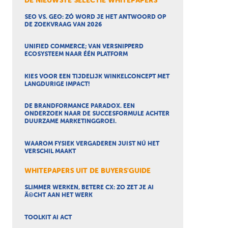
DE NIEUWSTE SELECTIE WHITEPAPERS
SEO VS. GEO: ZÓ WORD JE HET ANTWOORD OP
DE ZOEKVRAAG VAN 2026
UNIFIED COMMERCE; VAN VERSNIPPERD
ECOSYSTEEM NAAR ÉÉN PLATFORM
KIES VOOR EEN TIJDELIJK WINKELCONCEPT MET
LANGDURIGE IMPACT!
DE BRANDFORMANCE PARADOX. EEN
ONDERZOEK NAAR DE SUCCESFORMULE ACHTER
DUURZAME MARKETINGGROEI.
WAAROM FYSIEK VERGADEREN JUIST NÚ HET
VERSCHIL MAAKT
WHITEPAPERS UIT DE BUYERS'GUIDE
SLIMMER WERKEN, BETERE CX: ZO ZET JE AI
Ã©CHT AAN HET WERK
TOOLKIT AI ACT