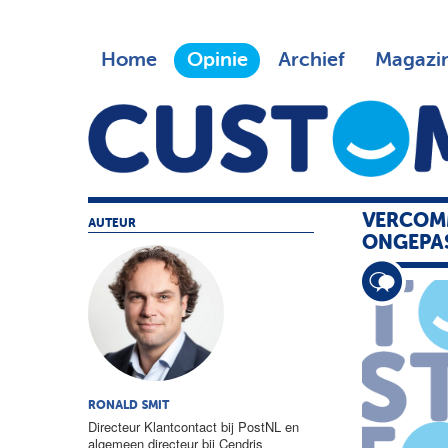
Home
Opinie
Archief
Magazi
VERCOMM
AUTEUR
ONGEPAS
RONALD SMIT
Directeur Klantcontact bij PostNL en
algemeen directeur bij Cendris