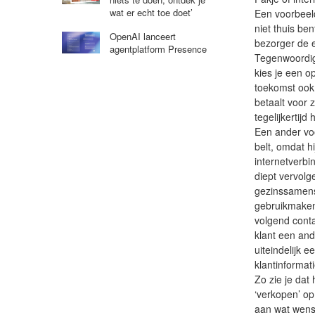
wat er echt toe doet’
Een voorbeeld
niet thuis be
OpenAI lanceert
bezorger de 
agentplatform Presence
Tegenwoordig 
kies je een op
toekomst ook 
betaalt voor 
tegelijkertijd
Een ander voo
belt, omdat hi
internetverbi
diept vervolg
gezinssamenst
gebruikmaken 
volgend cont
klant een and
uiteindelijk 
klantinformati
Zo zie je dat
‘verkopen’ op
aan wat wenseli