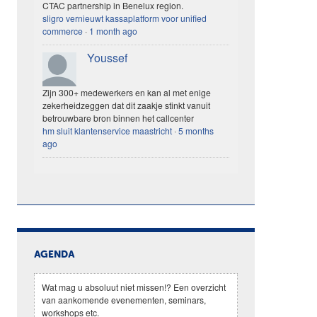
CTAC partnership in Benelux region.
sligro vernieuwt kassaplatform voor unified
commerce
·
1 month ago
Youssef
Zijn 300+ medewerkers en kan al met enige
zekerheidzeggen dat dit zaakje stinkt vanuit
betrouwbare bron binnen het callcenter
hm sluit klantenservice maastricht
·
5 months
ago
AGENDA
Wat mag u absoluut niet missen!? Een overzicht
van aankomende evenementen, seminars,
workshops etc.