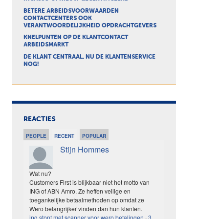
BETERE ARBEIDSVOORWAARDEN
CONTACTCENTERS OOK
VERANTWOORDELIJKHEID OPDRACHTGEVERS
KNELPUNTEN OP DE KLANTCONTACT
ARBEIDSMARKT
DE KLANT CENTRAAL, NU DE KLANTENSERVICE
NOG!
REACTIES
PEOPLE
RECENT
POPULAR
Stijn Hommes
Wat nu?
Customers First is blijkbaar niet het motto van
ING of ABN Amro. Ze heffen veilige en
toegankelijke betaalmethoden op omdat ze
Wero belangrijker vinden dan hun klanten.
ing stopt met scanner voor wero betalingen
·
3