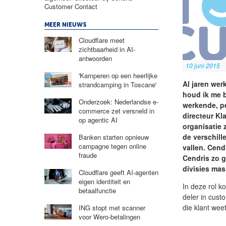
Customer Contact
MEER NIEUWS
Cloudflare meet
zichtbaarheid in AI-
antwoorden
10 juni 2015
'Kamperen op een heerlijke
Al jaren wer
strandcamping in Toscane'
houd ik me 
Onderzoek: Nederlandse e-
werkende, pe
commerce zet versneld in
directeur Kl
op agentic AI
organisatie 
de verschill
Banken starten opnieuw
campagne tegen online
vallen. Cendr
fraude
Cendris zo g
divisies mas
Cloudflare geeft AI-agenten
eigen identiteit en
In deze rol k
betaalfunctie
deler in cust
die klant weet
ING stopt met scanner
voor Wero-betalingen