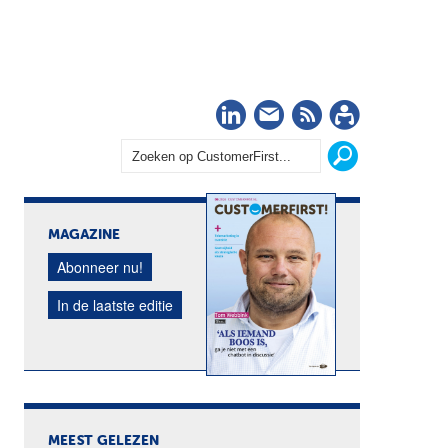
LinkedIn
Nieuwsbrief
RSS
Abonn
MAGAZINE
Abonneer nu!
In de laatste editie
MEEST GELEZEN