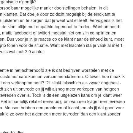
rganisatie eigenlijk?
rspelbaar mogelijke manier doelstellingen behalen, in dit
n klanten. Dat doe je door zo dicht mogelijk bij de eindklant te
e luisteren en te zorgen dat je weet wat er leeft. Vervolgens is het
 de klant altijd met empathie tegemoet te treden. Want onthoud:
t, mailt, facebookt of twittert meestal niet om zijn complimenten
en. Dus voor je in je reactie op de klant naar de inhoud kunt, moet
egrip tonen voor de situatie. Want met klachten sta je vaak al met 1-
zelfs wel met 2-0 achter.
ntie in het achterhoofd zie ik dat bedrijven worstelen met de
 customer care kunnen vercommercialiseren. Oftewel: hoe maak ik
ht een verkoopmoment? Dit klinkt misschien als zwaar ongepast -
dt zich uit onvrede en jij wilt alsnog meer verkopen van hetgeen
t tevreden over is. Toch is dit een uitgelezen kans om je klant weer
. Het is namelijk relatief eenvoudig om van een klager een tevreden
n. Mensen hebben een probleem of klacht, en als jij dat goed voor
aak je ze over het algemeen meer tevreden dan een klant zonder
rnetverbinding