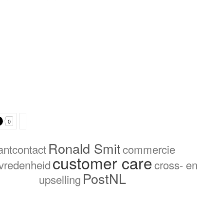
0
Ronald Smit
antcontact
commercie
customer care
evredenheid
cross- en
PostNL
upselling