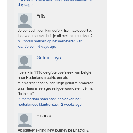
days ago
Frits
Je bent echt een kantoorpik. Een laptoppertje.
Hoeveel mensen buit je uit met minimumloon?
blijf focus houden op het verbeteren van
klantreizen
·
6 days ago
Guido Thys
Toen ik in 1990 de grote oversteek van België
naar Nederland maakte om als
telemarketingconsultant mijn geluk te proberen,
was Hans al een gevestigde waarde en dé man
"to talk to"....
in memoriam hans bach nestor van het
nederlandse klantcontact
·
2 weeks ago
Enactor
Absolutely exiting new journey for Enactor &