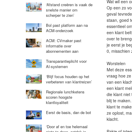
Wat wil een o
‘Afstand creëren is vaak de
Op een zo voo
snelste manier om
geval tevrede
scherper te zien’
staan, goed t
Bol past platform aan na
essentieel om
ACM-onderzoek
een klant bel
over te breng
ACM: CVmaker past
je eerst je b
informatie over
0, misschien 
abonnementen aan
Transparantieplicht voor
Worstelen
AI-systemen
Met deze esse
vraag hoe ze
‘Blijf focus houden op het
van een klac
verbeteren van klantreizen’
een klant mel
Regionale lunchketens
die klant nie
scoren hoogste
blij te maken
klantloyaliteit
klant te make
Eerst de basis, dan de bot
ze oplost, m
klacht.
‘Door af en toe helemaal
Pakje of inte
niets te doen, ontdek je