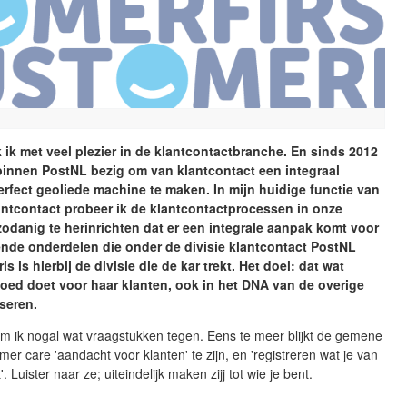
k ik met veel plezier in de klantcontactbranche. En sinds 2012
binnen PostNL bezig om van klantcontact een integraal
rfect geoliede machine te maken. In mijn huidige functie van
antcontact probeer ik de klantcontactprocessen in onze
zodanig te herinrichten dat er een integrale aanpak komt voor
ende onderdelen die onder de divisie klantcontact PostNL
is is hierbij de divisie die de kar trekt. Het doel: dat wat
oed doet voor haar klanten, ook in het DNA van de overige
seren.
om ik nogal wat vraagstukken tegen. Eens te meer blijkt de gemene
omer care 'aandacht voor klanten' te zijn, en 'registreren wat je van
'. Luister naar ze; uiteindelijk maken zijj tot wie je bent.