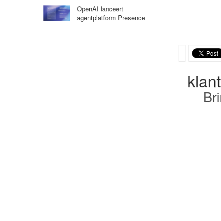
OpenAI lanceert
agentplatform Presence
klan
Br