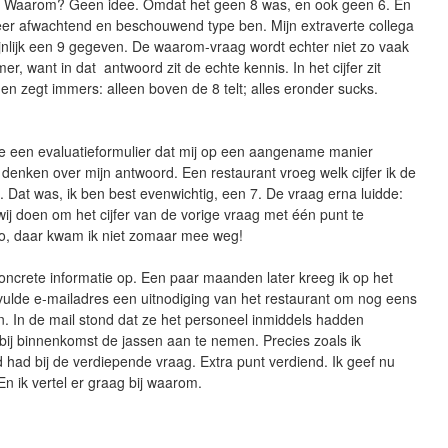
k. Waarom? Geen idee. Omdat het geen 8 was, en ook geen 6. En
eer afwachtend en beschouwend type ben. Mijn extraverte collega
jnlijk een 9 gegeven. De waarom-vraag wordt echter niet zo vaak
er, want in dat antwoord zit de echte kennis. In het cijfer zit
en zegt immers: alleen boven de 8 telt; alles eronder sucks.
me een evaluatieformulier dat mij op een aangename manier
 denken over mijn antwoord. Een restaurant vroeg welk cijfer ik de
. Dat was, ik ben best evenwichtig, een 7. De vraag erna luidde:
ij doen om het cijfer van de vorige vraag met één punt te
o, daar kwam ik niet zomaar mee weg!
oncrete informatie op. Een paar maanden later kreeg ik op het
vulde e-mailadres een uitnodiging van het restaurant om nog eens
. In de mail stond dat ze het personeel inmiddels hadden
bij binnenkomst de jassen aan te nemen. Precies zoals ik
had bij de verdiepende vraag. Extra punt verdiend. Ik geef nu
En ik vertel er graag bij waarom.