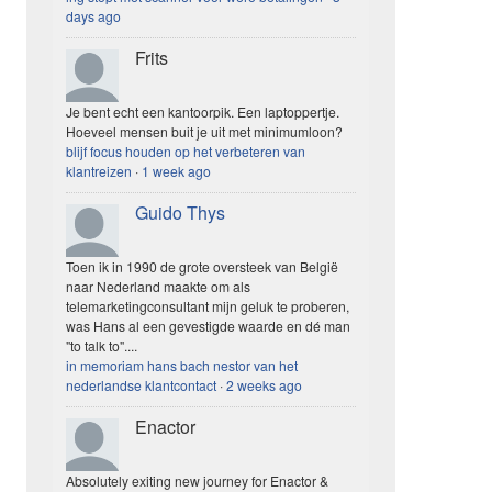
days ago
Frits
Je bent echt een kantoorpik. Een laptoppertje.
Hoeveel mensen buit je uit met minimumloon?
blijf focus houden op het verbeteren van
klantreizen
·
1 week ago
Guido Thys
Toen ik in 1990 de grote oversteek van België
naar Nederland maakte om als
telemarketingconsultant mijn geluk te proberen,
was Hans al een gevestigde waarde en dé man
"to talk to"....
in memoriam hans bach nestor van het
nederlandse klantcontact
·
2 weeks ago
Enactor
Absolutely exiting new journey for Enactor &