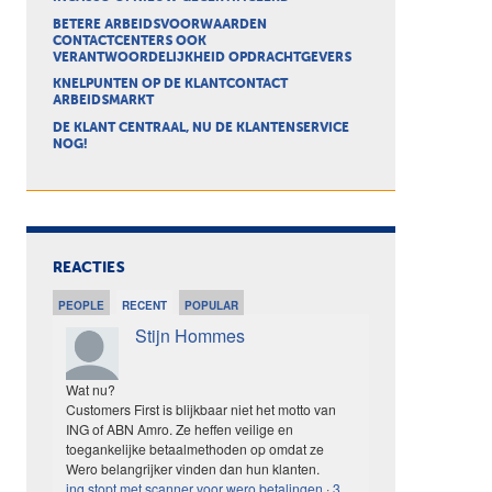
BETERE ARBEIDSVOORWAARDEN
CONTACTCENTERS OOK
VERANTWOORDELIJKHEID OPDRACHTGEVERS
KNELPUNTEN OP DE KLANTCONTACT
ARBEIDSMARKT
DE KLANT CENTRAAL, NU DE KLANTENSERVICE
NOG!
REACTIES
PEOPLE
RECENT
POPULAR
Stijn Hommes
Wat nu?
Customers First is blijkbaar niet het motto van
ING of ABN Amro. Ze heffen veilige en
toegankelijke betaalmethoden op omdat ze
Wero belangrijker vinden dan hun klanten.
ing stopt met scanner voor wero betalingen
·
3