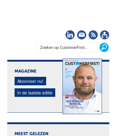
LinkedIn
Nieuwsbrief
RSS
Abonn
MAGAZINE
Abonneer nu!
In de laatste editie
MEEST GELEZEN