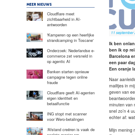
MEER NIEUWS
Cloudflare meet
zichtbaarheid in AI-
antwoorden
11 september
'Kamperen op een heerlijke
strandcamping in Toscane'
Ik ben onla
ben ik op re
Onderzoek: Nederlandse e-
Barcelona en
commerce zet versneld in
op agentic AI
een paar dag
Een oranje 
Banken starten opnieuw
campagne tegen online
Naar aanleidi
fraude
mailtjes in m
geven van een
Cloudflare geeft AI-agenten
beantwoorden
eigen identiteit en
betaalfunctie
minuten van m
snel zo’n 4 uu
ING stopt met scanner
echter af: wa
voor Wero-betalingen
‘Afstand creëren is vaak de
Mijn mening m
snelste manier om