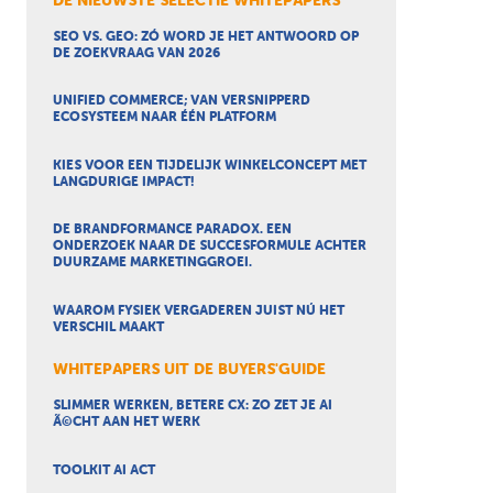
DE NIEUWSTE SELECTIE WHITEPAPERS
SEO VS. GEO: ZÓ WORD JE HET ANTWOORD OP
DE ZOEKVRAAG VAN 2026
UNIFIED COMMERCE; VAN VERSNIPPERD
ECOSYSTEEM NAAR ÉÉN PLATFORM
KIES VOOR EEN TIJDELIJK WINKELCONCEPT MET
LANGDURIGE IMPACT!
DE BRANDFORMANCE PARADOX. EEN
ONDERZOEK NAAR DE SUCCESFORMULE ACHTER
DUURZAME MARKETINGGROEI.
WAAROM FYSIEK VERGADEREN JUIST NÚ HET
VERSCHIL MAAKT
WHITEPAPERS UIT DE BUYERS'GUIDE
SLIMMER WERKEN, BETERE CX: ZO ZET JE AI
Ã©CHT AAN HET WERK
TOOLKIT AI ACT