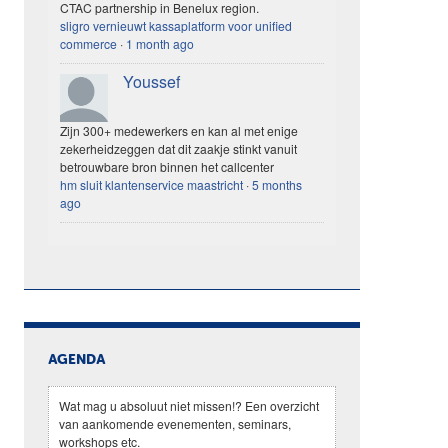
CTAC partnership in Benelux region.
sligro vernieuwt kassaplatform voor unified
commerce
·
1 month ago
Youssef
Zijn 300+ medewerkers en kan al met enige
zekerheidzeggen dat dit zaakje stinkt vanuit
betrouwbare bron binnen het callcenter
hm sluit klantenservice maastricht
·
5 months
ago
AGENDA
Wat mag u absoluut niet missen!? Een overzicht
van aankomende evenementen, seminars,
workshops etc.