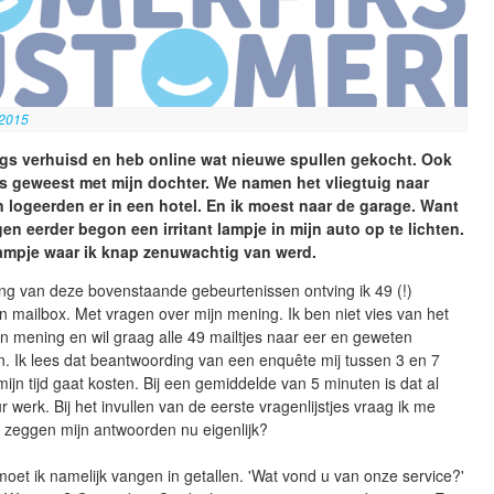
 2015
ngs verhuisd en heb online wat nieuwe spullen gekocht. Ook
is geweest met mijn dochter. We namen het vliegtuig naar
 logeerden er in een hotel. En ik moest naar de garage. Want
en eerder begon een irritant lampje in mijn auto op te lichten.
lampje waar ik knap zenuwachtig van werd.
ng van deze bovenstaande gebeurtenissen ontving ik 49 (!)
ijn mailbox. Met vragen over mijn mening. Ik ben niet vies van het
 mening en wil graag alle 49 mailtjes naar eer en geweten
. Ik lees dat beantwoording van een enquête mij tussen 3 en 7
ijn tijd gaat kosten. Bij een gemiddelde van 5 minuten is dat al
r werk. Bij het invullen van de eerste vragenlijstjes vraag ik me
t zeggen mijn antwoorden nu eigenlijk?
oet ik namelijk vangen in getallen. 'Wat vond u van onze service?'