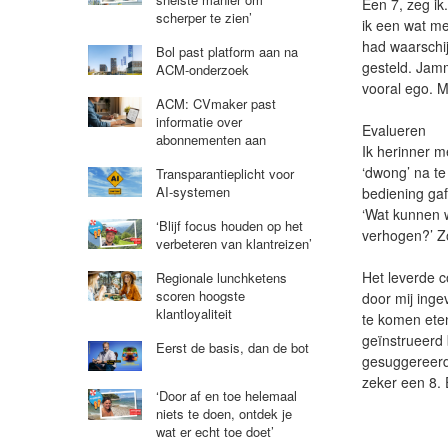
Een 7, zeg i
scherper te zien’
ik een wat m
had waarschi
Bol past platform aan na
gesteld. Jamm
ACM-onderzoek
vooral ego. M
ACM: CVmaker past
informatie over
Evalueren
abonnementen aan
Ik herinner 
‘dwong’ na te
Transparantieplicht voor
AI-systemen
bediening gaf
‘Wat kunnen w
‘Blijf focus houden op het
verhogen?’ Z
verbeteren van klantreizen’
Het leverde c
Regionale lunchketens
scoren hoogste
door mij inge
klantloyaliteit
te komen eten
geïnstrueerd 
Eerst de basis, dan de bot
gesuggereerd 
zeker een 8. 
‘Door af en toe helemaal
niets te doen, ontdek je
wat er echt toe doet’