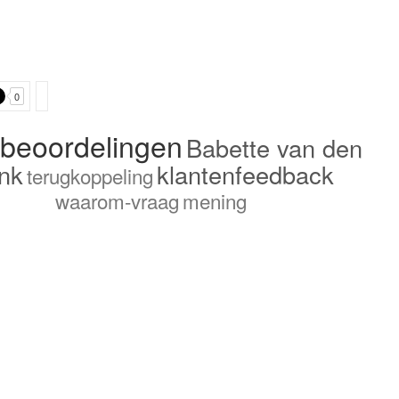
0
tbeoordelingen
Babette van den
ink
klantenfeedback
terugkoppeling
waarom-vraag
mening