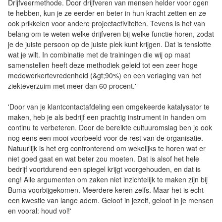
Drijfveermethode. Door drijfveren van mensen helder voor ogen
te hebben, kun je ze eerder en beter in hun kracht zetten en ze
ook prikkelen voor andere projectactiviteiten. Tevens is het van
belang om te weten welke drijfveren bij welke functie horen, zodat
je de juiste persoon op de juiste plek kunt krijgen. Dat is tenslotte
wat je wilt. In combinatie met de trainingen die wij op maat
samenstellen heeft deze methodiek geleid tot een zeer hoge
medewerkertevredenheid (&gt;90%) en een verlaging van het
ziekteverzuim met meer dan 60 procent.'
'Door van je klantcontactafdeling een omgekeerde katalysator te
maken, heb je als bedrijf een prachtig instrument in handen om
continu te verbeteren. Door de bereikte cultuuromslag ben je ook
nog eens een mooi voorbeeld voor de rest van de organisatie.
Natuurlijk is het erg confronterend om wekelijks te horen wat er
niet goed gaat en wat beter zou moeten. Dat is alsof het hele
bedrijf voortdurend een spiegel krijgt voorgehouden, en dat is
eng! Alle argumenten om zaken niet inzichtelijk te maken zijn bij
Buma voorbijgekomen. Meerdere keren zelfs. Maar het is echt
een kwestie van lange adem. Geloof in jezelf, geloof in je mensen
en vooral: houd vol!'