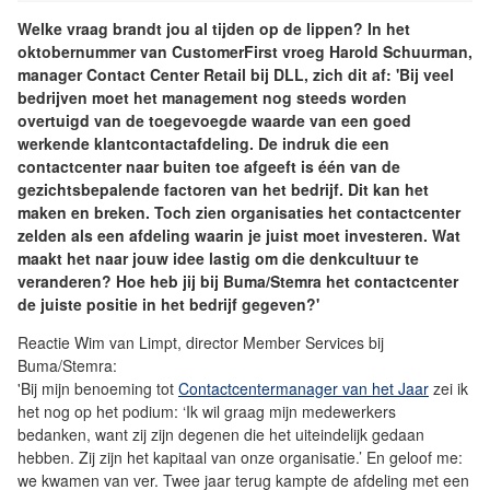
Welke vraag brandt jou al tijden op de lippen? In het
oktobernummer van CustomerFirst vroeg Harold Schuurman,
manager Contact Center Retail bij DLL, zich dit af: 'Bij veel
bedrijven moet het management nog steeds worden
overtuigd van de toegevoegde waarde van een goed
werkende klantcontactafdeling. De indruk die een
contactcenter naar buiten toe afgeeft is één van de
gezichtsbepalende factoren van het bedrijf. Dit kan het
maken en breken. Toch zien organisaties het contactcenter
zelden als een afdeling waarin je juist moet investeren. Wat
maakt het naar jouw idee lastig om die denkcultuur te
veranderen? Hoe heb jij bij Buma/Stemra het contactcenter
de juiste positie in het bedrijf gegeven?'
Reactie Wim van Limpt, director Member Services bij
Buma/Stemra:
'Bij mijn benoeming tot
Contactcentermanager van het Jaar
zei ik
het nog op het podium: ‘Ik wil graag mijn medewerkers
bedanken, want zij zijn degenen die het uiteindelijk gedaan
hebben. Zij zijn het kapitaal van onze organisatie.’ En geloof me:
we kwamen van ver. Twee jaar terug kampte de afdeling met een