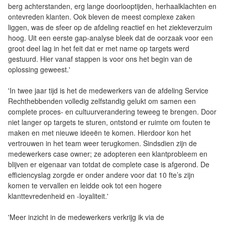
berg achterstanden, erg lange doorlooptijden, herhaalklachten en
ontevreden klanten. Ook bleven de meest complexe zaken
liggen, was de sfeer op de afdeling reactief en het ziekteverzuim
hoog. Uit een eerste gap-analyse bleek dat de oorzaak voor een
groot deel lag in het feit dat er met name op targets werd
gestuurd. Hier vanaf stappen is voor ons het begin van de
oplossing geweest.'
'In twee jaar tijd is het de medewerkers van de afdeling Service
Rechthebbenden volledig zelfstandig gelukt om samen een
complete proces- en cultuurverandering teweeg te brengen. Door
niet langer op targets te sturen, ontstond er ruimte om fouten te
maken en met nieuwe ideeën te komen. Hierdoor kon het
vertrouwen in het team weer terugkomen. Sindsdien zijn de
medewerkers case owner; ze adopteren een klantprobleem en
blijven er eigenaar van totdat de complete case is afgerond. De
efficiencyslag zorgde er onder andere voor dat 10 fte’s zijn
komen te vervallen en leidde ook tot een hogere
klanttevredenheid en -loyaliteit.'
'Meer inzicht in de medewerkers verkrijg ik via de