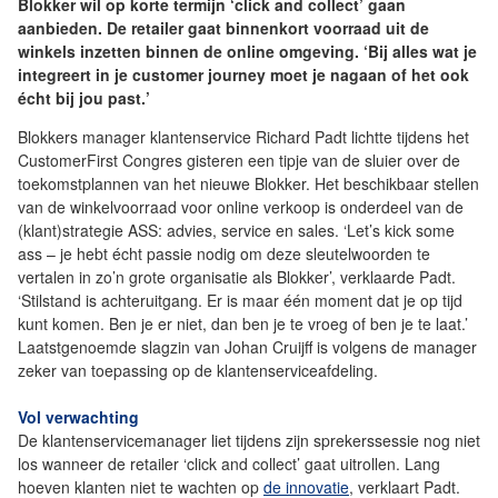
Blokker wil op korte termijn ‘click and collect’ gaan
aanbieden. De retailer gaat binnenkort voorraad uit de
winkels inzetten binnen de online omgeving. ‘Bij alles wat je
integreert in je customer journey moet je nagaan of het ook
écht bij jou past.’
Blokkers manager klantenservice Richard Padt lichtte tijdens het
CustomerFirst Congres gisteren een tipje van de sluier over de
toekomstplannen van het nieuwe Blokker. Het beschikbaar stellen
van de winkelvoorraad voor online verkoop is onderdeel van de
(klant)strategie ASS: advies, service en sales. ‘Let’s kick some
ass – je hebt écht passie nodig om deze sleutelwoorden te
vertalen in zo’n grote organisatie als Blokker’, verklaarde Padt.
‘Stilstand is achteruitgang. Er is maar één moment dat je op tijd
kunt komen. Ben je er niet, dan ben je te vroeg of ben je te laat.’
Laatstgenoemde slagzin van Johan Cruijff is volgens de manager
zeker van toepassing op de klantenserviceafdeling.
Vol verwachting
De klantenservicemanager liet tijdens zijn sprekerssessie nog niet
los wanneer de retailer ‘click and collect’ gaat uitrollen. Lang
hoeven klanten niet te wachten op
de innovatie
, verklaart Padt.