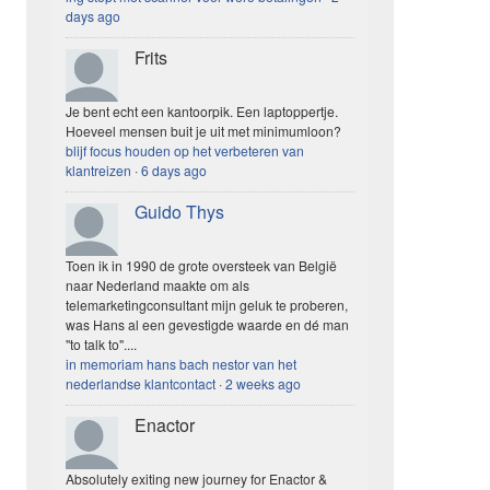
days ago
Frits
Je bent echt een kantoorpik. Een laptoppertje.
Hoeveel mensen buit je uit met minimumloon?
blijf focus houden op het verbeteren van
klantreizen
·
6 days ago
Guido Thys
Toen ik in 1990 de grote oversteek van België
naar Nederland maakte om als
telemarketingconsultant mijn geluk te proberen,
was Hans al een gevestigde waarde en dé man
"to talk to"....
in memoriam hans bach nestor van het
nederlandse klantcontact
·
2 weeks ago
Enactor
Absolutely exiting new journey for Enactor &