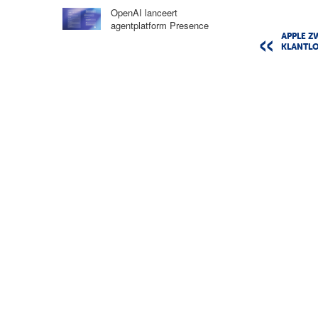
OpenAI lanceert
agentplatform Presence
APPLE Z
KLANTLO