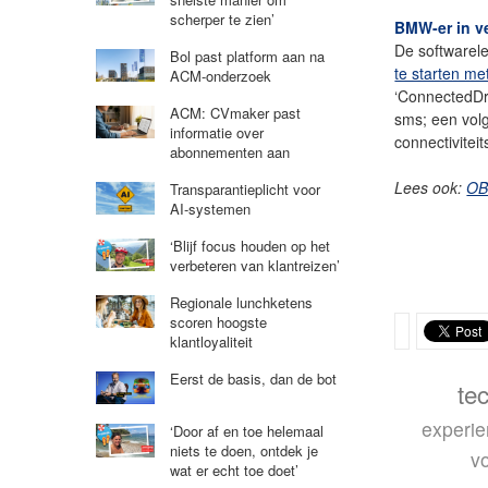
scherper te zien’
BMW-er in v
De softwarel
Bol past platform aan na
te starten m
ACM-onderzoek
‘ConnectedDri
ACM: CVmaker past
sms; een vol
informatie over
connectivitei
abonnementen aan
Lees ook:
OB
Transparantieplicht voor
AI-systemen
‘Blijf focus houden op het
verbeteren van klantreizen’
Regionale lunchketens
scoren hoogste
klantloyaliteit
Eerst de basis, dan de bot
te
experi
‘Door af en toe helemaal
niets te doen, ontdek je
v
wat er echt toe doet’