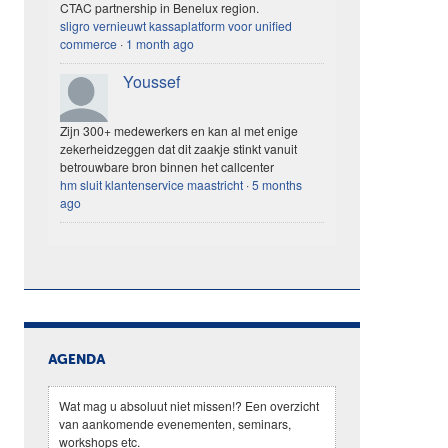
CTAC partnership in Benelux region.
sligro vernieuwt kassaplatform voor unified
commerce
·
1 month ago
Youssef
Zijn 300+ medewerkers en kan al met enige
zekerheidzeggen dat dit zaakje stinkt vanuit
betrouwbare bron binnen het callcenter
hm sluit klantenservice maastricht
·
5 months
ago
AGENDA
Wat mag u absoluut niet missen!? Een overzicht
van aankomende evenementen, seminars,
workshops etc.