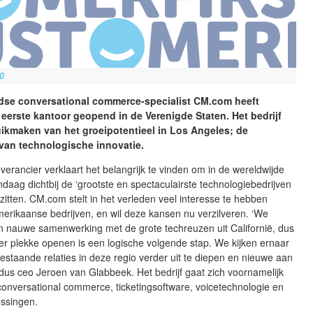
20
dse conversational commerce-specialist CM.com heeft
 eerste kantoor geopend in de Verenigde Staten. Het bedrijf
uikmaken van het groeipotentieel in Los Angeles; de
van technologische innovatie.
verancier verklaart het belangrijk te vinden om in de wereldwijde
daag dichtbij de ‘grootste en spectaculairste technologiebedrijven
e zitten. CM.com stelt in het verleden veel interesse te hebben
erikaanse bedrijven, en wil deze kansen nu verzilveren. ‘We
n nauwe samenwerking met de grote techreuzen uit Californië, dus
er plekke openen is een logische volgende stap. We kijken ernaar
estaande relaties in deze regio verder uit te diepen en nieuwe aan
ldus ceo Jeroen van Glabbeek. Het bedrijf gaat zich voornamelijk
onversational commerce, ticketingsoftware, voicetechnologie en
ossingen.