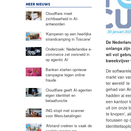
MEER NIEUWS
Cloudflare meet
zichtbaarheid in AI-
antwoorden
30 januari 20
'Kamperen op een heerlijke
strandcamping in Toscane'
De Nederlan
onlangs zijn
Onderzoek: Nederlandse e-
wil vol gebr
commerce zet versneld in
op agentic AI
kweekvijver 
Banken starten opnieuw
De softwarele
campagne tegen online
markt van van
fraude
ter wereld’ t
gehad van Am
Cloudflare geeft AI-agenten
hadden al ee
eigen identiteit en
betaalfunctie
een kantoor t
uit om onze b
ING stopt met scanner
te knopen’, a
voor Wero-betalingen
focussen op c
‘Afstand creëren is vaak de
identiteitsopl
snelste manier om