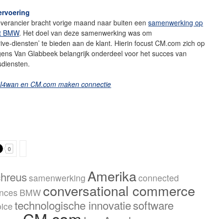
ervoering
everancier bracht vorige maand naar buiten een
samenwerking op
et BMW
. Het doel van deze samenwerking was om
ve-diensten’ te bieden aan de klant. Hierin focust CM.com zich op
gens Van Glabbeek belangrijk onderdeel voor het succes van
tsdiensten.
I4wan en CM.com maken connectie
0
Amerika
chreus
samenwerking
connected
conversational commerce
ences
BMW
technologische innovatie
software
oice
CM.com