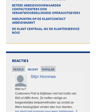
BETERE ARBEIDSVOORWAARDEN
CONTACTCENTERS OOK
VERANTWOORDELIJKHEID OPDRACHTGEVERS
KNELPUNTEN OP DE KLANTCONTACT
ARBEIDSMARKT
DE KLANT CENTRAAL, NU DE KLANTENSERVICE
NOG!
REACTIES
PEOPLE
RECENT
POPULAR
Stijn Hommes
Wat nu?
Customers First is blijkbaar niet het motto van
ING of ABN Amro. Ze heffen veilige en
toegankelijke betaalmethoden op omdat ze
Wero belangrijker vinden dan hun klanten.
ing stopt met scanner voor wero betalingen
·
2