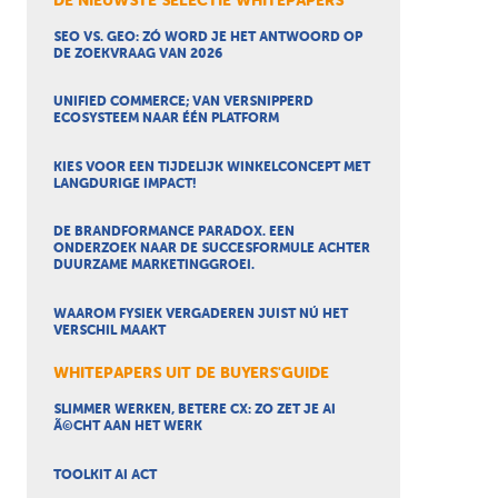
DE NIEUWSTE SELECTIE WHITEPAPERS
SEO VS. GEO: ZÓ WORD JE HET ANTWOORD OP
DE ZOEKVRAAG VAN 2026
UNIFIED COMMERCE; VAN VERSNIPPERD
ECOSYSTEEM NAAR ÉÉN PLATFORM
KIES VOOR EEN TIJDELIJK WINKELCONCEPT MET
LANGDURIGE IMPACT!
DE BRANDFORMANCE PARADOX. EEN
ONDERZOEK NAAR DE SUCCESFORMULE ACHTER
DUURZAME MARKETINGGROEI.
WAAROM FYSIEK VERGADEREN JUIST NÚ HET
VERSCHIL MAAKT
WHITEPAPERS UIT DE BUYERS'GUIDE
SLIMMER WERKEN, BETERE CX: ZO ZET JE AI
Ã©CHT AAN HET WERK
TOOLKIT AI ACT