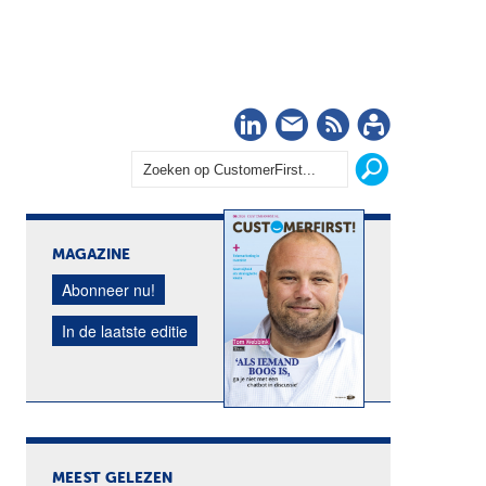
LinkedIn
Nieuwsbrief
RSS
Abonn
MAGAZINE
Abonneer nu!
In de laatste editie
MEEST GELEZEN