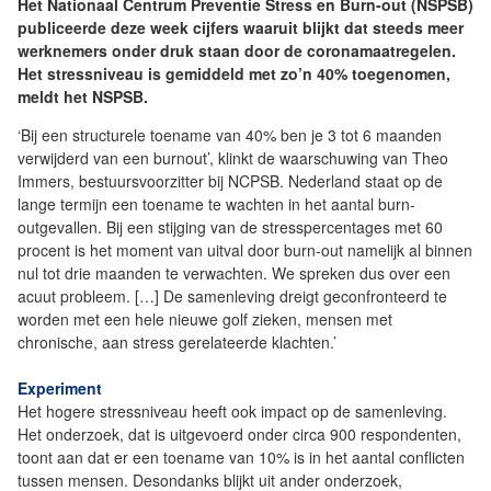
Het Nationaal Centrum Preventie Stress en Burn-out (NSPSB)
publiceerde deze week cijfers waaruit blijkt dat steeds meer
werknemers onder druk staan door de coronamaatregelen.
Het stressniveau is gemiddeld met zo’n 40% toegenomen,
meldt het NSPSB.
‘Bij een structurele toename van 40% ben je 3 tot 6 maanden
verwijderd van een burnout’, klinkt de waarschuwing van Theo
Immers, bestuursvoorzitter bij NCPSB. Nederland staat op de
lange termijn een toename te wachten in het aantal burn-
outgevallen. Bij een stijging van de stresspercentages met 60
procent is het moment van uitval door burn-out namelijk al binnen
nul tot drie maanden te verwachten. We spreken dus over een
acuut probleem. […] De samenleving dreigt geconfronteerd te
worden met een hele nieuwe golf zieken, mensen met
chronische, aan stress gerelateerde klachten.’
Experiment
Het hogere stressniveau heeft ook impact op de samenleving.
Het onderzoek, dat is uitgevoerd onder circa 900 respondenten,
toont aan dat er een toename van 10% is in het aantal conflicten
tussen mensen. Desondanks blijkt uit ander onderzoek,