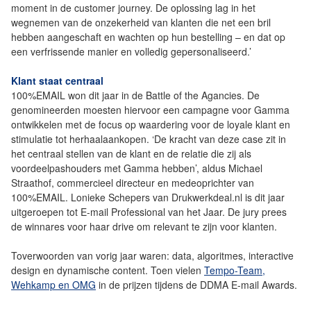
moment in de customer journey. De oplossing lag in het
wegnemen van de onzekerheid van klanten die net een bril
hebben aangeschaft en wachten op hun bestelling – en dat op
een verfrissende manier en volledig gepersonaliseerd.’
Klant staat centraal
100%EMAIL won dit jaar in de Battle of the Agancies. De
genomineerden moesten hiervoor een campagne voor Gamma
ontwikkelen met de focus op waardering voor de loyale klant en
stimulatie tot herhaalaankopen. ‘De kracht van deze case zit in
het centraal stellen van de klant en de relatie die zij als
voordeelpashouders met Gamma hebben’, aldus Michael
Straathof, commercieel directeur en medeoprichter van
100%EMAIL. Lonieke Schepers van Drukwerkdeal.nl is dit jaar
uitgeroepen tot E-mail Professional van het Jaar. De jury prees
de winnares voor haar drive om relevant te zijn voor klanten.
Toverwoorden van vorig jaar waren: data, algoritmes, interactive
design en dynamische content. Toen vielen
Tempo-Team,
Wehkamp en OMG
in de prijzen tijdens de DDMA E-mail Awards.