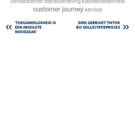
contactcenter
dienstverlening
klanttevredenheid
customer journey
service
'TOEGANKELIJKHEID IS
DIRK GEBRUIKT TIKTOK
EEN ABSOLUTE
BIJ SOLLICITATIEPROCES
NOODZAAK'