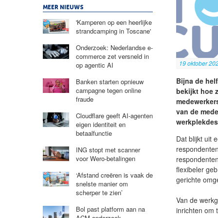
MEER NIEUWS
'Kamperen op een heerlijke
strandcamping in Toscane'
Onderzoek: Nederlandse e-
commerce zet versneld in
19 oktober 20
op agentic AI
Bijna de hel
Banken starten opnieuw
campagne tegen online
bekijkt hoe 
fraude
medewerkers
van de mede
Cloudflare geeft AI-agenten
werkplekdes
eigen identiteit en
betaalfunctie
Dat blijkt u
respondenten
ING stopt met scanner
voor Wero-betalingen
respondenten
flexibeler ge
‘Afstand creëren is vaak de
gerichte omg
snelste manier om
scherper te zien’
Van de werkg
Bol past platform aan na
inrichten om 
ACM-onderzoek