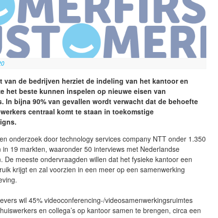
20
ft van de bedrijven herziet de indeling van het kantoor en
ze het beste kunnen inspelen op nieuwe eisen van
. In bijna 90% van gevallen wordt verwacht dat de behoefte
werkers centraal komt te staan in toekomstige
igns.
it een onderzoek door technology services company NTT onder 1.350
 in 19 markten, waaronder 50 interviews met Nederlandse
. De meeste ondervraagden willen dat het fysieke kantoor een
bruik krijgt en zal voorzien in een meer op een samenwerking
eving.
evers wil 45% videoconferencing-/videosamenwerkingsruimtes
thuiswerkers en collega’s op kantoor samen te brengen, circa een