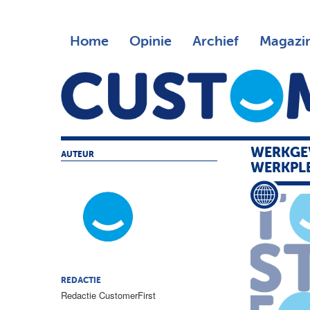
Home
Opinie
Archief
Magazi
WERKGEV
AUTEUR
WERKPL
REDACTIE
Redactie CustomerFirst