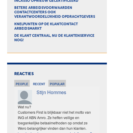
INCASSO OPNIEUW GECERTIFICEERD
BETERE ARBEIDSVOORWAARDEN
CONTACTCENTERS OOK
VERANTWOORDELIJKHEID OPDRACHTGEVERS
KNELPUNTEN OP DE KLANTCONTACT
ARBEIDSMARKT
DE KLANT CENTRAAL, NU DE KLANTENSERVICE
NOG!
REACTIES
PEOPLE
RECENT
POPULAR
Stijn Hommes
Wat nu?
Customers First is blijkbaar niet het motto van
ING of ABN Amro. Ze heffen veilige en
toegankelijke betaalmethoden op omdat ze
Wero belangrijker vinden dan hun klanten.