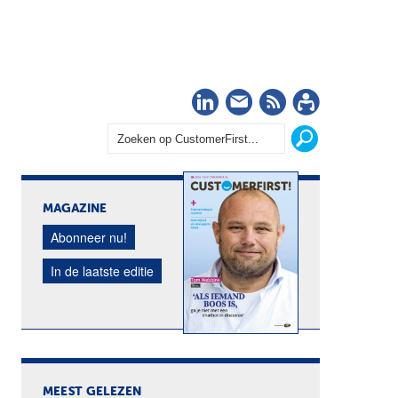
LinkedIn
Nieuwsbrief
RSS
Abonn
MAGAZINE
Abonneer nu!
In de laatste editie
MEEST GELEZEN