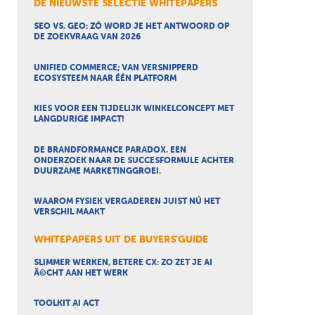
DE NIEUWSTE SELECTIE WHITEPAPERS
SEO VS. GEO: ZÓ WORD JE HET ANTWOORD OP
DE ZOEKVRAAG VAN 2026
UNIFIED COMMERCE; VAN VERSNIPPERD
ECOSYSTEEM NAAR ÉÉN PLATFORM
KIES VOOR EEN TIJDELIJK WINKELCONCEPT MET
LANGDURIGE IMPACT!
DE BRANDFORMANCE PARADOX. EEN
ONDERZOEK NAAR DE SUCCESFORMULE ACHTER
DUURZAME MARKETINGGROEI.
WAAROM FYSIEK VERGADEREN JUIST NÚ HET
VERSCHIL MAAKT
WHITEPAPERS UIT DE BUYERS'GUIDE
SLIMMER WERKEN, BETERE CX: ZO ZET JE AI
Ã©CHT AAN HET WERK
TOOLKIT AI ACT