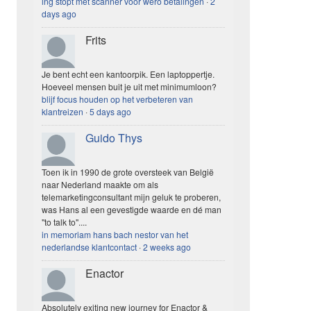
ing stopt met scanner voor wero betalingen
·
2
days ago
Frits
Je bent echt een kantoorpik. Een laptoppertje.
Hoeveel mensen buit je uit met minimumloon?
blijf focus houden op het verbeteren van
klantreizen
·
5 days ago
Guido Thys
Toen ik in 1990 de grote oversteek van België
naar Nederland maakte om als
telemarketingconsultant mijn geluk te proberen,
was Hans al een gevestigde waarde en dé man
"to talk to"....
in memoriam hans bach nestor van het
nederlandse klantcontact
·
2 weeks ago
Enactor
Absolutely exiting new journey for Enactor &