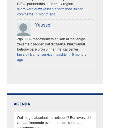
CTAC partnership in Benelux region.
sligro vernieuwt kassaplatform voor unified
commerce
·
1 month ago
Youssef
Zijn 300+ medewerkers en kan al met enige
zekerheidzeggen dat dit zaakje stinkt vanuit
betrouwbare bron binnen het callcenter
hm sluit klantenservice maastricht
·
5 months
ago
AGENDA
Wat mag u absoluut niet missen!? Een overzicht
van aankomende evenementen, seminars,
workshops etc.