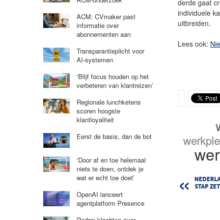
derde gaat cr
individuele 
ACM: CVmaker past
uitbreiden.
informatie over
abonnementen aan
Lees ook:
Nie
Transparantieplicht voor
AI-systemen
‘Blijf focus houden op het
verbeteren van klantreizen’
Regionale lunchketens
scoren hoogste
klantloyaliteit
Eerst de basis, dan de bot
werkpl
wer
‘Door af en toe helemaal
niets te doen, ontdek je
wat er echt toe doet’
NEDERL
STAP ZET
OpenAI lanceert
agentplatform Presence
Radar: klachten over