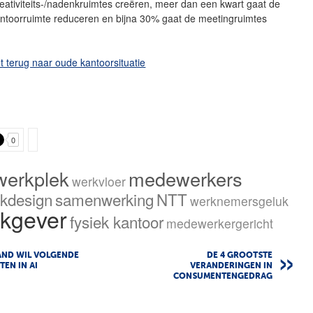
eativiteits-/nadenkruimtes creëren, meer dan een kwart gaat de
kantoorruimte reduceren en bijna 30% gaat de meetingruimtes
t terug naar oude kantoorsituatie
0
werkplek
medewerkers
werkvloer
ekdesign
samenwerking
NTT
werknemersgeluk
kgever
fysiek kantoor
medewerkergericht
AND WIL VOLGENDE
DE 4 GROOTSTE
TEN IN AI
VERANDERINGEN IN
CONSUMENTENGEDRAG