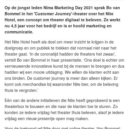
Op de jongst leden Nima Marketing Day 2021 sprak Bo van
Bommel in het 'Customer Journey'-theater over het Nite
Hotel, een concept om theater digitaal te beleven. Ze werkt
nu 4,5 jaar voor het bedrijf en is er hoofd marketing en
communicatie.
Het Nite Hotel heeft als doel om meer inzicht te krijgen in de
doelgroep en om publiek te trekken dat normaal niet naar het
theater gaat. ‘In de coronatijd hadden de theaters het zwaar’,
vertelt Bo van Bommel in haar presentatie. ‘Ons doel is echter om
vernieuwende innovatieve kunst bij de mensen te brengen en dus
hadden wij een mooie uitdaging. We willen de klanten echt aan
ons binden. De customer journey is meer dan alleen kijken. Er
komt ook merchandise bij waaronder Nite bier, om de beleving
thuis te vergroten.’
Eén van de andere initiatieven die Nite heeft geprobeerd is een
theaterbox te bouwen en die naar de klanten toe te sturen. Zo
konden ze iedere vrijdag het theater thuis beleven, alsof je iedere
vrijdag een nieuw presentje open mag maken.
Voor de toekomst wil Nite door met online theater. Van Bommel: