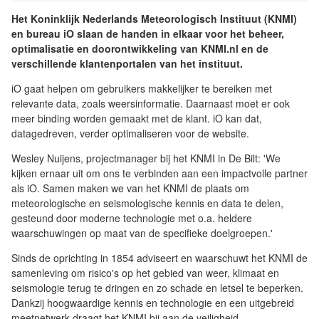
Het Koninklijk Nederlands Meteorologisch Instituut (KNMI)
en bureau iO slaan de handen in elkaar voor het beheer,
optimalisatie en doorontwikkeling van KNMI.nl en de
verschillende klantenportalen van het instituut.
iO gaat helpen om gebruikers makkelijker te bereiken met
relevante data, zoals weersinformatie. Daarnaast moet er ook
meer binding worden gemaakt met de klant. iO kan dat,
datagedreven, verder optimaliseren voor de website.
Wesley Nuijens, projectmanager bij het KNMI in De Bilt: 'We
kijken ernaar uit om ons te verbinden aan een impactvolle partner
als iO. Samen maken we van het KNMI de plaats om
meteorologische en seismologische kennis en data te delen,
gesteund door moderne technologie met o.a. heldere
waarschuwingen op maat van de specifieke doelgroepen.'
Sinds de oprichting in 1854 adviseert en waarschuwt het KNMI de
samenleving om risico's op het gebied van weer, klimaat en
seismologie terug te dringen en zo schade en letsel te beperken.
Dankzij hoogwaardige kennis en technologie en een uitgebreid
meetnetwerk draagt het KNMI bij aan de veiligheid,