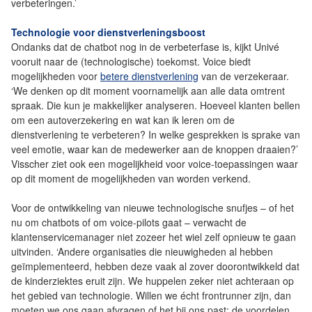
verbeteringen.’
Technologie voor dienstverleningsboost
Ondanks dat de chatbot nog in de verbeterfase is, kijkt Univé
vooruit naar de (technologische) toekomst. Voice biedt
mogelijkheden voor
betere dienstverlening
van de verzekeraar.
‘We denken op dit moment voornamelijk aan alle data omtrent
spraak. Die kun je makkelijker analyseren. Hoeveel klanten bellen
om een autoverzekering en wat kan ik leren om de
dienstverlening te verbeteren? In welke gesprekken is sprake van
veel emotie, waar kan de medewerker aan de knoppen draaien?’
Visscher ziet ook een mogelijkheid voor voice-toepassingen waar
op dit moment de mogelijkheden van worden verkend.
Voor de ontwikkeling van nieuwe technologische snufjes – of het
nu om chatbots of om voice-pilots gaat – verwacht de
klantenservicemanager niet zozeer het wiel zelf opnieuw te gaan
uitvinden. ‘Andere organisaties die nieuwigheden al hebben
geïmplementeerd, hebben deze vaak al zover doorontwikkeld dat
de kinderziektes eruit zijn. We huppelen zeker niet achteraan op
het gebied van technologie. Willen we écht frontrunner zijn, dan
moeten we ons gaan afvragen of het bij ons past; de voordelen