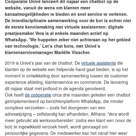
Coöperatie Univé lanceert dit najaar een chatbot op de
website, vanuit de wens om klanten meer
kanaalmogelijkheden te bieden en snel service te verlenen.
De interdisciplinaire samenwerking voor de bot is echter niet
de eerste kennismaking met virtuele assistenten: digitale
praatjesmaker Vera is al enkele maanden actief op
WhatsApp. ‘We huppelen zeker niet achteraan op het gebied
van technologie.’ Let’s chat bots, met Univé’s
klantenservicemanager Mariëlle Visscher.
2019 is Univé’s jaar van de chatbot. De
virtuele assistente
die
klanten op de website een helpende hand gaat bieden, is op het
moment in ontwikkeling door samenwerking tussen de customer
experience-afdeling, klantenservice en commercie. De lancering
dit najaar staat met potlood in de agenda genoteerd.
Ook heeft
de coöperatie
circa drie maanden geleden een chatbot
geïmplementeerd op berichtenplatform WhatsApp, die minder
complexe verzoeken – zoals het doorgeven van een
adreswijziging – zelfstandig kan afhandelen. Althans: ‘Vera wordt
meer gebruikt als werkvoorbereider: zodra een klant een (voor de
bot) te ingewikkeld verzoek heeft, wordt gevraagd om
persoonlijke gegevens. De medewerker kan het vanaf hier weer