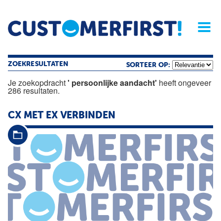
Home
Opinie
Archief
Magazine
Service
Buyers'Guide
Linked
Nieu
R
ZOEKRESULTATEN
SORTEER OP:
Je zoekopdracht
' persoonlijke aandacht'
heeft ongeveer
286 resultaten.
CX MET EX VERBINDEN