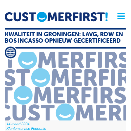
Home
Opinie
Archief
Magazine
Service
Buyers'Guide
KWALITEIT IN GRONINGEN: LAVG, RDW EN
Linked
Nieu
R
BOS INCASSO OPNIEUW GECERTIFICEERD
14 maart 2024
Klantenservice Federatie