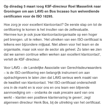
Op dinsdag 5 maart toog KSF-directeur Roel Masselink naar
Groningen om aan LAVG en Bos Incasso hun welverdiende
certificaten voor de ISO 18295.
Hoe zorg je voor excellent klantcontact? De eerste stap om tot de
certificering te komen is het invullen van de zelfevaluatie.
Hiermee kun je ook jouw klantcontactorganisatie op een hoger
peil brengen. uit te reiken. 'Het uitreiken van een ISO-certificaat is
telkens een bijzondere mijlpaal. Niet alleen voor het team en de
organisatie, maar ook voor de sector als geheel. Zo laten we zien
dat we samen continue willen werken aan excellent klantcontact',
vertelt de KSF-directeur.
Voor LAVG – de Landelijke Associatie van Gerechtsdeurwaarders
– is de ISO-certificering een belangrijk instrument om aan
opdrachtgevers te laten zien dat LAVG serieus werk maakt van
de kwaliteit van klantcontact. 'Het ISO-certificaat onderscheidt
ons in de markt en is voor ons en ons team een blijvende
aanmoediging om – ondanks de vaak precaire aard van ons
werkt – klanten een positieve klantervaring te geven', zegt
algemeen directeur Henk Bos, bij de uitreiking van het certificaat.