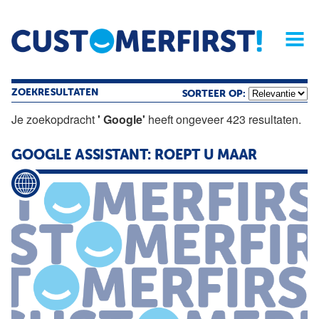
Home
Opinie
Archief
Magazine
Service
Buyers'Guide
Linked
Nieu
R
ZOEKRESULTATEN
SORTEER OP:
Je zoekopdracht
' Google'
heeft ongeveer 423 resultaten.
GOOGLE
ASSISTANT: ROEPT U MAAR