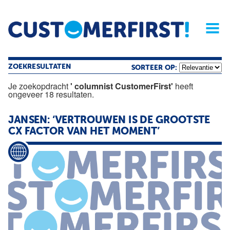
Home
Opinie
Archief
Magazine
Service
Buyers'Guide
Linked
Nieu
R
ZOEKRESULTATEN
SORTEER OP:
Je zoekopdracht
' columnist CustomerFirst'
heeft
ongeveer 18 resultaten.
JANSEN: ‘VERTROUWEN IS DE GROOTSTE
CX FACTOR VAN HET MOMENT’