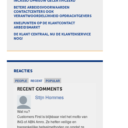
INCASSO OPNIEUW GECERTIFICEERD
BETERE ARBEIDSVOORWAARDEN
CONTACTCENTERS OOK
VERANTWOORDELIJKHEID OPDRACHTGEVERS
KNELPUNTEN OP DE KLANTCONTACT
ARBEIDSMARKT
DE KLANT CENTRAAL, NU DE KLANTENSERVICE
NOG!
REACTIES
PEOPLE
RECENT
POPULAR
RECENT COMMENTS
Stijn Hommes
Wat nu?
Customers First is blijkbaar niet het motto van
ING of ABN Amro. Ze heffen veilige en
toegankelijke betaalmethoden op omdat ze