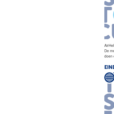
AirHe
De mee
doen 
EIN