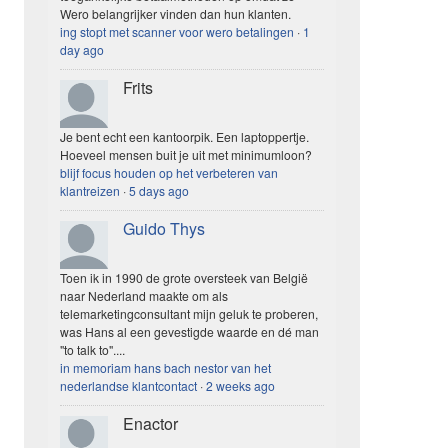
Wero belangrijker vinden dan hun klanten.
ing stopt met scanner voor wero betalingen
·
1
day ago
Frits
Je bent echt een kantoorpik. Een laptoppertje.
Hoeveel mensen buit je uit met minimumloon?
blijf focus houden op het verbeteren van
klantreizen
·
5 days ago
Guido Thys
Toen ik in 1990 de grote oversteek van België
naar Nederland maakte om als
telemarketingconsultant mijn geluk te proberen,
was Hans al een gevestigde waarde en dé man
"to talk to"....
in memoriam hans bach nestor van het
nederlandse klantcontact
·
2 weeks ago
Enactor