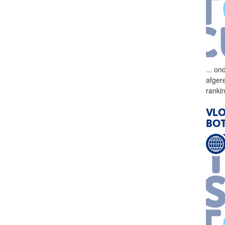
...
ond
afger
ranki
VLO
BO