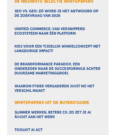
DE NIEUWSTE SELECTIE WHITEPAPERS
SEO VS. GEO: ZÓ WORD JE HET ANTWOORD OP
DE ZOEKVRAAG VAN 2026
UNIFIED COMMERCE; VAN VERSNIPPERD
ECOSYSTEEM NAAR ÉÉN PLATFORM
KIES VOOR EEN TIJDELIJK WINKELCONCEPT MET
LANGDURIGE IMPACT!
DE BRANDFORMANCE PARADOX. EEN
ONDERZOEK NAAR DE SUCCESFORMULE ACHTER
DUURZAME MARKETINGGROEI.
WAAROM FYSIEK VERGADEREN JUIST NÚ HET
VERSCHIL MAAKT
WHITEPAPERS UIT DE BUYERS'GUIDE
SLIMMER WERKEN, BETERE CX: ZO ZET JE AI
Ã©CHT AAN HET WERK
TOOLKIT AI ACT