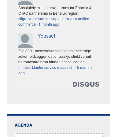
Absolutely exiting new journey for Enactor &
CTAC partnership in Benelux region.
sligro vernieuwt kassaplatform voor unified
commerce
·
1 month ago
Youssef
Zijn 300+ medewerkers en kan al met enige
zekerheidzeggen dat dit zaakje stinkt vanuit
betrouwbare bron binnen het callcenter
hm sluit klantenservice maastricht
·
5 months
ago
AGENDA