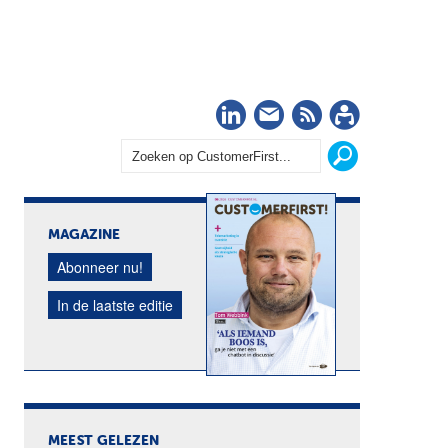
LinkedIn
Nieuwsbrief
RSS
Abonn
MAGAZINE
Abonneer nu!
In de laatste editie
MEEST GELEZEN