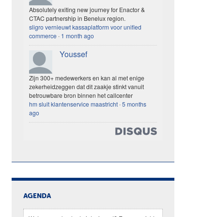
Absolutely exiting new journey for Enactor &
CTAC partnership in Benelux region.
sligro vernieuwt kassaplatform voor unified
commerce
·
1 month ago
Youssef
Zijn 300+ medewerkers en kan al met enige
zekerheidzeggen dat dit zaakje stinkt vanuit
betrouwbare bron binnen het callcenter
hm sluit klantenservice maastricht
·
5 months
ago
AGENDA