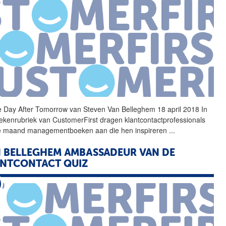
 Day After Tomorrow
van
Steven
Van
Belleghem
18 april 2018 In
ekenrubriek
van
CustomerFirst dragen klantcontactprofessionals
e maand managementboeken aan die hen inspireren
...
N
BELLEGHEM
AMBASSADEUR
VAN
DE
NTCONTACT QUIZ