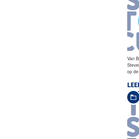
Van
B
Steve
op de 
LE