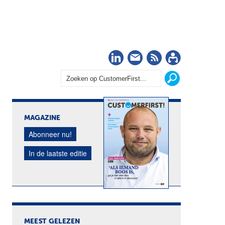
LinkedIn
Nieuwsbrief
RSS
Abonn
MAGAZINE
Abonneer nu!
In de laatste editie
MEEST GELEZEN