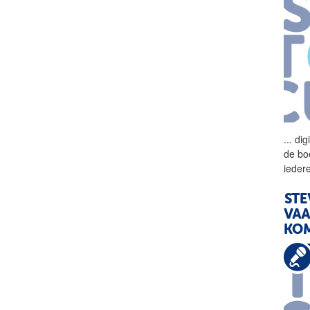
...
dig
de bo
ieder
STE
VAA
KOM