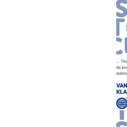
...
The
de bo
ieder
VA
KLA