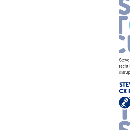
Steve
recht
disru
STE
CX 