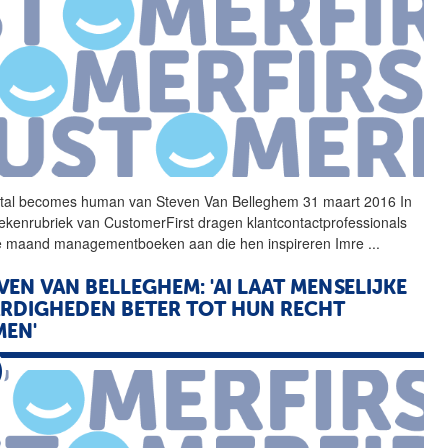
ital becomes human
van
Steven
Van
Belleghem
31 maart 2016 In
ekenrubriek
van
CustomerFirst dragen klantcontactprofessionals
e maand managementboeken aan die hen inspireren Imre
...
VEN
VAN
BELLEGHEM: 'AI LAAT MENSELIJKE
RDIGHEDEN BETER TOT HUN RECHT
EN'