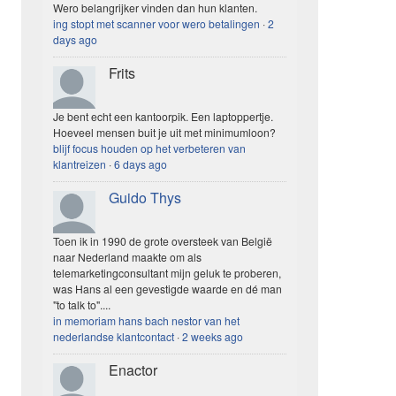
Wero belangrijker vinden dan hun klanten.
ing stopt met scanner voor wero betalingen
·
2
days ago
Frits
Je bent echt een kantoorpik. Een laptoppertje.
Hoeveel mensen buit je uit met minimumloon?
blijf focus houden op het verbeteren van
klantreizen
·
6 days ago
Guido Thys
Toen ik in 1990 de grote oversteek van België
naar Nederland maakte om als
telemarketingconsultant mijn geluk te proberen,
was Hans al een gevestigde waarde en dé man
"to talk to"....
in memoriam hans bach nestor van het
nederlandse klantcontact
·
2 weeks ago
Enactor