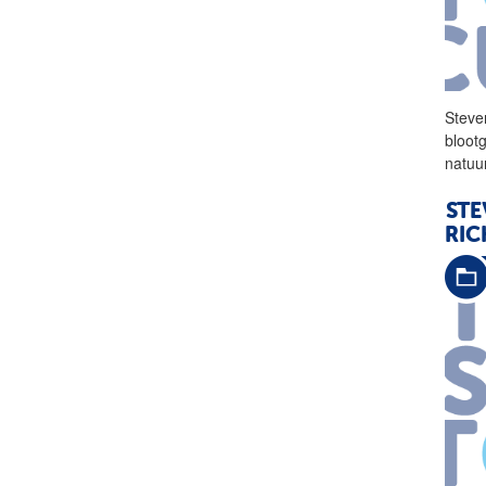
Steve
bloot
natuu
STE
RIC