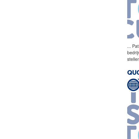
...
Pat
bedri
stelle
QUO