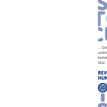
...
Qui
custo
bests
Quiz
.
REV
HU