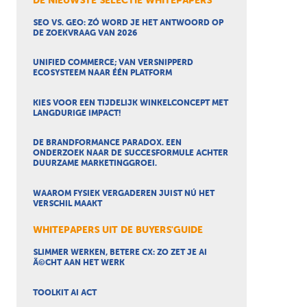
DE NIEUWSTE SELECTIE WHITEPAPERS
SEO VS. GEO: ZÓ WORD JE HET ANTWOORD OP
DE ZOEKVRAAG VAN 2026
UNIFIED COMMERCE; VAN VERSNIPPERD
ECOSYSTEEM NAAR ÉÉN PLATFORM
KIES VOOR EEN TIJDELIJK WINKELCONCEPT MET
LANGDURIGE IMPACT!
DE BRANDFORMANCE PARADOX. EEN
ONDERZOEK NAAR DE SUCCESFORMULE ACHTER
DUURZAME MARKETINGGROEI.
WAAROM FYSIEK VERGADEREN JUIST NÚ HET
VERSCHIL MAAKT
WHITEPAPERS UIT DE BUYERS'GUIDE
SLIMMER WERKEN, BETERE CX: ZO ZET JE AI
Ã©CHT AAN HET WERK
TOOLKIT AI ACT