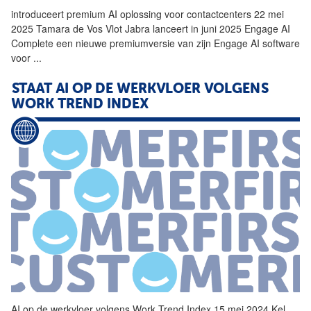
introduceert premium
AI
oplossing voor contactcenters 22 mei
2025 Tamara de Vos Vlot Jabra lanceert in juni 2025 Engage
AI
Complete een nieuwe premiumversie van zijn Engage
AI
software
voor
...
STAAT
AI
OP DE WERKVLOER VOLGENS
WORK TREND INDEX
AI
op de werkvloer volgens Work Trend Index 15 mei 2024 Kel