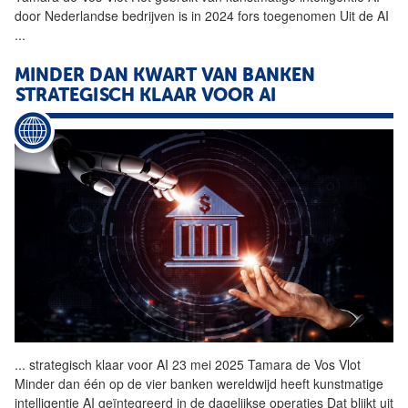
door Nederlandse bedrijven is in 2024 fors toegenomen Uit de
AI
...
MINDER DAN KWART VAN BANKEN
STRATEGISCH KLAAR VOOR
AI
...
strategisch klaar voor
AI
23 mei 2025 Tamara de Vos Vlot
Minder dan één op de vier banken wereldwijd heeft kunstmatige
intelligentie
AI
geïntegreerd in de dagelijkse operaties Dat blijkt uit