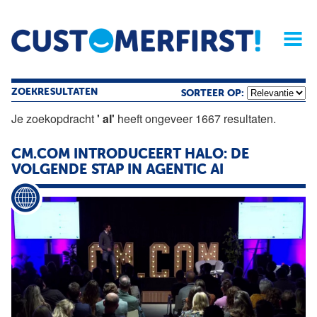
Home
Opinie
Archief
Magazine
Service
Buyers'Guide
Linked
Nieu
R
ZOEKRESULTATEN
SORTEER OP:
Je zoekopdracht
' aI'
heeft ongeveer 1667 resultaten.
CM.COM INTRODUCEERT HALO: DE
VOLGENDE STAP IN AGENTIC
AI