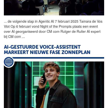
...
de volgende stap in Agentic
AI
7 februari 2025 Tamara de Vos
Vlot Op 6 februari vond Night of the Prompts plaats een event
over
AI
georganiseerd door CM com Rutger de Ruiter
AI
expert
bij CM com
...
AI-GESTUURDE VOICE-ASSISTENT
MARKEERT NIEUWE FASE ZONNEPLAN