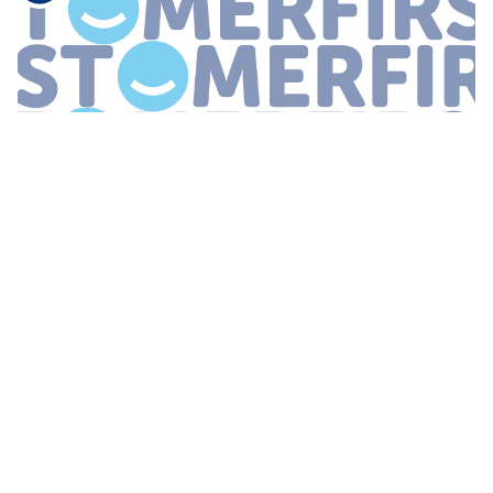
...
is bekend met het uitgelekte
gesprek
en zegt trots te zijn op de
werknemer Het Algemeen Dagblad AD schrijft over het
trolgesprek tussen de cabaretier en de nietsvermoedende
medewerker van de
...
WOUT WORDT (NOG) SLIMMER