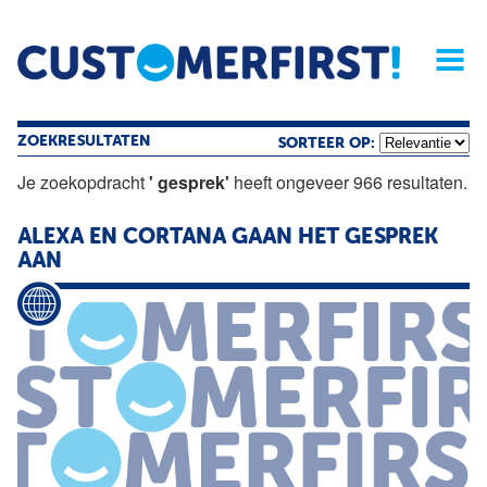
Home
Opinie
Archief
Magazine
Service
Buyers'Guide
Linked
Nieu
R
ZOEKRESULTATEN
SORTEER OP:
Je zoekopdracht
' gesprek'
heeft ongeveer 966 resultaten.
ALEXA EN CORTANA GAAN HET
GESPREK
AAN