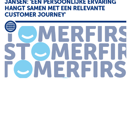
JANSEN: 'EEN PERSOONLIJKE ERVARING
HANGT SAMEN MET EEN RELEVANTE
CUSTOMER JOURNEY'
...
over het proces en grip op
kanaalkeuze
Als een organisatie
dan ook nog duurzaam is dan helpt dat bij een positieve
klantbeleving Wat is een goed voorbeeld van een innovatieve
organisatie op het
...