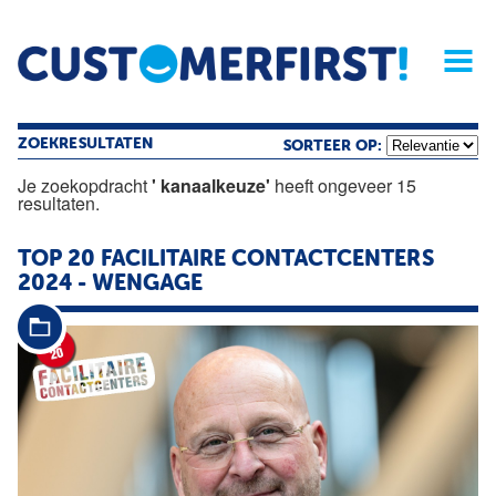
Home
Opinie
Archief
Magazine
Service
Buyers'Guide
Linked
Nieu
R
ZOEKRESULTATEN
SORTEER OP:
Je zoekopdracht
' kanaalkeuze'
heeft ongeveer 15
resultaten.
TOP 20 FACILITAIRE CONTACTCENTERS
2024 - WENGAGE