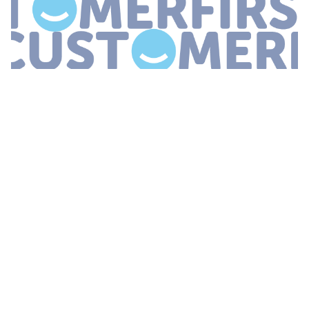
...
09 december 2014
Klantvriendelijkheid
moet in het dna van
medewerkers zitten Als zij het niet in zich hebben dan ben je
reddeloos verloren hoeveel handvatten en protocollen je ook
...
CUSTOMERFIRST AWARDS GEBOREN