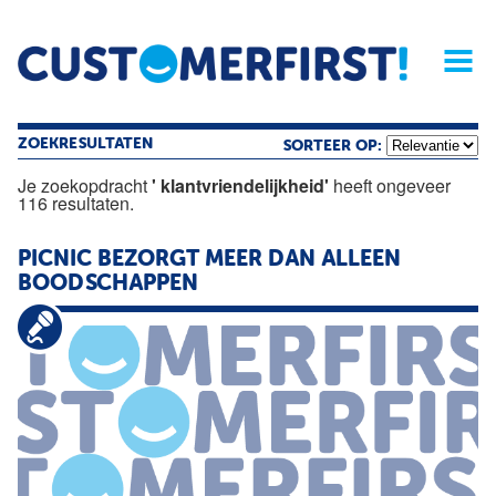
Home
Opinie
Archief
Magazine
Service
Buyers'Guide
Linked
Nieu
R
ZOEKRESULTATEN
SORTEER OP:
Je zoekopdracht
' klantvriendelijkheid'
heeft ongeveer
116 resultaten.
PICNIC BEZORGT MEER DAN ALLEEN
BOODSCHAPPEN