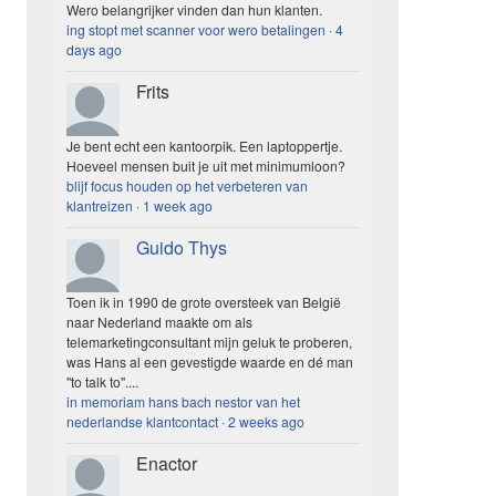
Wero belangrijker vinden dan hun klanten.
ing stopt met scanner voor wero betalingen
·
4
days ago
Frits
Je bent echt een kantoorpik. Een laptoppertje.
Hoeveel mensen buit je uit met minimumloon?
blijf focus houden op het verbeteren van
klantreizen
·
1 week ago
Guido Thys
Toen ik in 1990 de grote oversteek van België
naar Nederland maakte om als
telemarketingconsultant mijn geluk te proberen,
was Hans al een gevestigde waarde en dé man
"to talk to"....
in memoriam hans bach nestor van het
nederlandse klantcontact
·
2 weeks ago
Enactor