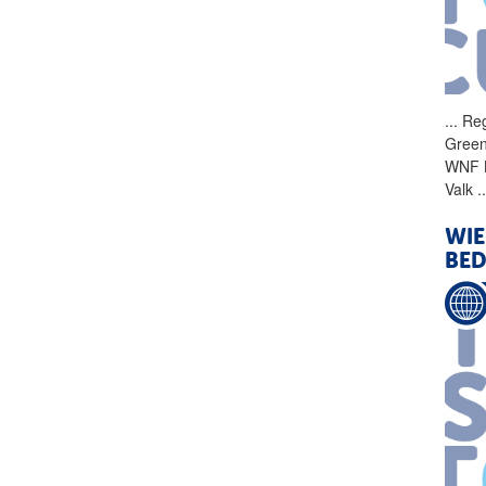
...
Reg
Green
WNF L
Valk
.
WIE
BED