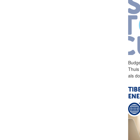
Budge
Thuis
als d
TIB
ENE