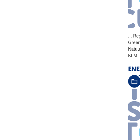
...
Reg
Green
Natuu
KLM
.
ENE