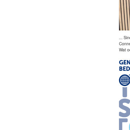
...
Sin
Conne
Wat oo
GEN
BED