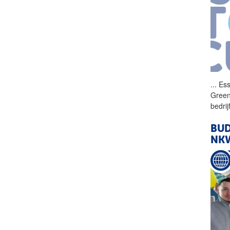
...
Ess
Greenc
bedri
BU
NK