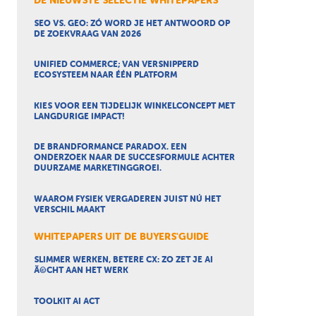
DE NIEUWSTE SELECTIE WHITEPAPERS
SEO VS. GEO: ZÓ WORD JE HET ANTWOORD OP
DE ZOEKVRAAG VAN 2026
UNIFIED COMMERCE; VAN VERSNIPPERD
ECOSYSTEEM NAAR ÉÉN PLATFORM
KIES VOOR EEN TIJDELIJK WINKELCONCEPT MET
LANGDURIGE IMPACT!
DE BRANDFORMANCE PARADOX. EEN
ONDERZOEK NAAR DE SUCCESFORMULE ACHTER
DUURZAME MARKETINGGROEI.
WAAROM FYSIEK VERGADEREN JUIST NÚ HET
VERSCHIL MAAKT
WHITEPAPERS UIT DE BUYERS'GUIDE
SLIMMER WERKEN, BETERE CX: ZO ZET JE AI
Ã©CHT AAN HET WERK
TOOLKIT AI ACT