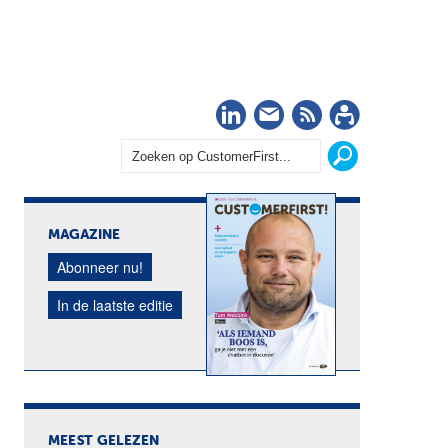
LinkedIn
Nieuwsbrief
RSS
Abonn
MAGAZINE
Abonneer nu!
In de laatste editie
MEEST GELEZEN