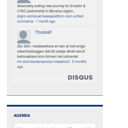
Absolutely exiting new journey for Enactor &
CTAC partnership in Benelux region.
sligro vernieuwt kassaplatform voor unified
commerce
·
1 month ago
Youssef
Zijn 300+ medewerkers en kan al met enige
zekerheidzeggen dat dit zaakje stinkt vanuit
betrouwbare bron binnen het callcenter
hm sluit klantenservice maastricht
·
5 months
ago
AGENDA