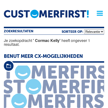
Home
Opinie
Archief
Magazine
Service
Buyers'Guide
Linked
Nieu
R
ZOEKRESULTATEN
SORTEER OP:
Je zoekopdracht
' Cormac Kelly'
heeft ongeveer 1
resultaat.
BENUT MEER CX-MOGELIJKHEDEN