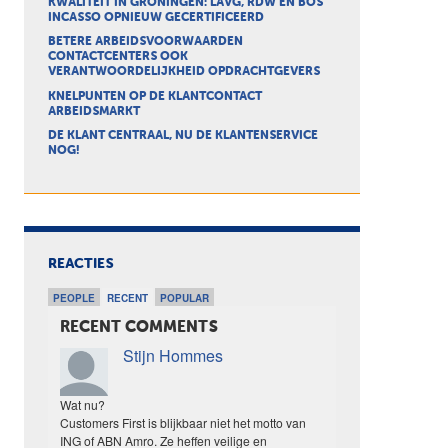
KWALITEIT IN GRONINGEN: LAVG, RDW EN BOS
INCASSO OPNIEUW GECERTIFICEERD
BETERE ARBEIDSVOORWAARDEN
CONTACTCENTERS OOK
VERANTWOORDELIJKHEID OPDRACHTGEVERS
KNELPUNTEN OP DE KLANTCONTACT
ARBEIDSMARKT
DE KLANT CENTRAAL, NU DE KLANTENSERVICE
NOG!
REACTIES
PEOPLE
RECENT
POPULAR
RECENT COMMENTS
Stijn Hommes
Wat nu?
Customers First is blijkbaar niet het motto van
ING of ABN Amro. Ze heffen veilige en