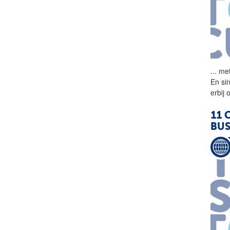
...
met
En si
erbij
11 
BUS