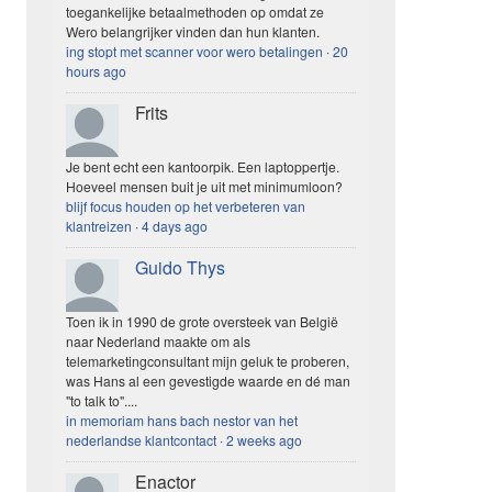
toegankelijke betaalmethoden op omdat ze
Wero belangrijker vinden dan hun klanten.
ing stopt met scanner voor wero betalingen
·
20
hours ago
Frits
Je bent echt een kantoorpik. Een laptoppertje.
Hoeveel mensen buit je uit met minimumloon?
blijf focus houden op het verbeteren van
klantreizen
·
4 days ago
Guido Thys
Toen ik in 1990 de grote oversteek van België
naar Nederland maakte om als
telemarketingconsultant mijn geluk te proberen,
was Hans al een gevestigde waarde en dé man
"to talk to"....
in memoriam hans bach nestor van het
nederlandse klantcontact
·
2 weeks ago
Enactor