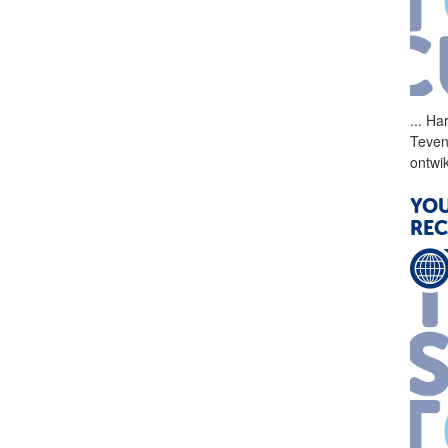
...
Har
Teven
ontwi
YOU
REC