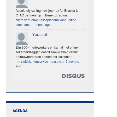
Absolutely exiting new journey for Enactor &
CTAC partnership in Benelux region.
sligro vernieuwt kassaplatform voor unified
commerce
·
1 month ago
Youssef
Zijn 300+ medewerkers en kan al met enige
zekerheidzeggen dat dit zaakje stinkt vanuit
betrouwbare bron binnen het callcenter
hm sluit klantenservice maastricht
·
5 months
ago
AGENDA