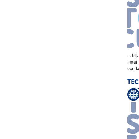
...
bij
maar 
een k
TEC