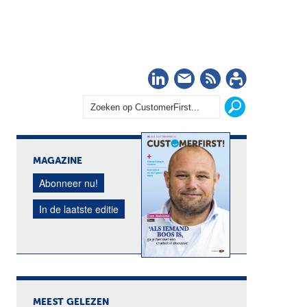
LinkedIn
Nieuwsbrief
RSS
Abonn
MAGAZINE
Abonneer nu!
In de laatste editie
MEEST GELEZEN