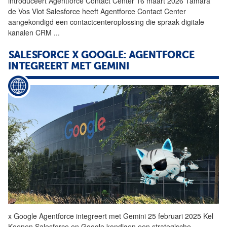
introduceert
Agentforce
Contact Center 16 maart 2026 Tamara
de Vos Vlot Salesforce heeft
Agentforce
Contact Center
aangekondigd een contactcenteroplossing die spraak digitale
kanalen CRM
...
SALESFORCE X GOOGLE:
AGENTFORCE
INTEGREERT MET GEMINI
x Google
Agentforce
integreert met Gemini 25 februari 2025 Kel
Koenen Salesforce en Google kondigen een strategische