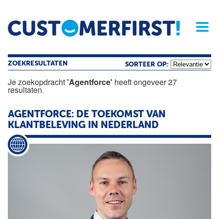
Home
Opinie
Archief
Magazine
Service
Buyers'Guide
Linked
Nieu
R
ZOEKRESULTATEN
SORTEER OP:
Je zoekopdracht
'Agentforce'
heeft ongeveer 27
resultaten.
AGENTFORCE: DE TOEKOMST VAN
KLANTBELEVING IN NEDERLAND